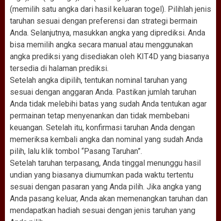
(memilih satu angka dari hasil keluaran togel). Pilihlah jenis
taruhan sesuai dengan preferensi dan strategi bermain
Anda. Selanjutnya, masukkan angka yang diprediksi. Anda
bisa memilih angka secara manual atau menggunakan
angka prediksi yang disediakan oleh KIT4D yang biasanya
tersedia di halaman prediksi.
Setelah angka dipilih, tentukan nominal taruhan yang
sesuai dengan anggaran Anda. Pastikan jumlah taruhan
Anda tidak melebihi batas yang sudah Anda tentukan agar
permainan tetap menyenankan dan tidak membebani
keuangan. Setelah itu, konfirmasi taruhan Anda dengan
memeriksa kembali angka dan nominal yang sudah Anda
pilih, lalu klik tombol “Pasang Taruhan”.
Setelah taruhan terpasang, Anda tinggal menunggu hasil
undian yang biasanya diumumkan pada waktu tertentu
sesuai dengan pasaran yang Anda pilih. Jika angka yang
Anda pasang keluar, Anda akan memenangkan taruhan dan
mendapatkan hadiah sesuai dengan jenis taruhan yang