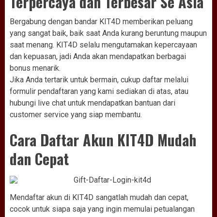
Terpercaya dan Terbesar Se Asia
Bergabung dengan bandar KIT4D memberikan peluang
yang sangat baik, baik saat Anda kurang beruntung maupun
saat menang. KIT4D selalu mengutamakan kepercayaan
dan kepuasan, jadi Anda akan mendapatkan berbagai
bonus menarik.
Jika Anda tertarik untuk bermain, cukup daftar melalui
formulir pendaftaran yang kami sediakan di atas, atau
hubungi live chat untuk mendapatkan bantuan dari
customer service yang siap membantu.
Cara Daftar Akun KIT4D Mudah
dan Cepat
Mendaftar akun di KIT4D sangatlah mudah dan cepat,
cocok untuk siapa saja yang ingin memulai petualangan