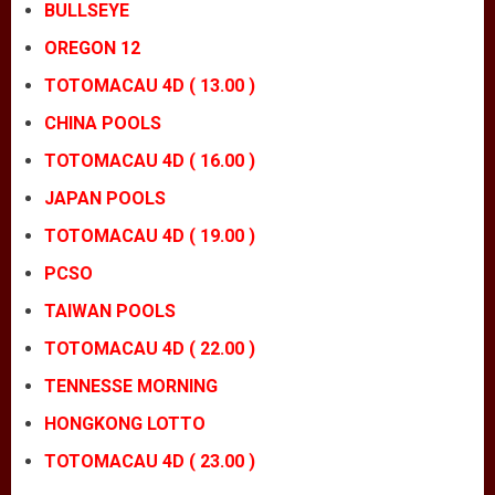
BULLSEYE
OREGON 12
TOTOMACAU 4D ( 13.00 )
CHINA POOLS
TOTOMACAU 4D ( 16.00 )
JAPAN POOLS
TOTOMACAU 4D ( 19.00 )
PCSO
TAIWAN POOLS
TOTOMACAU 4D ( 22.00 )
TENNESSE MORNING
HONGKONG LOTTO
TOTOMACAU 4D ( 23.00 )