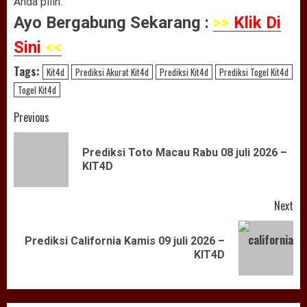
Anda pilih.
Ayo Bergabung Sekarang :
>>
Klik Di
Sini
<<
Tags:
Kit4d
Prediksi Akurat Kit4d
Prediksi Kit4d
Prediksi Togel Kit4d
Togel Kit4d
Post
Previous
navigation
Prediksi Toto Macau Rabu 08 juli 2026 –
Pr
KIT4D
pos
Next
Prediksi California Kamis 09 juli 2026 –
Next
KIT4D
post: