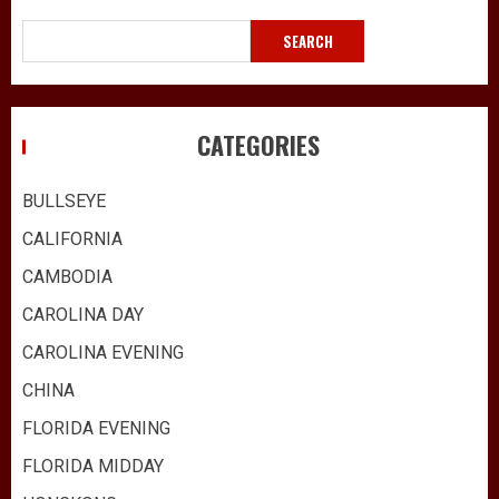
SEARCH
CATEGORIES
BULLSEYE
CALIFORNIA
CAMBODIA
CAROLINA DAY
CAROLINA EVENING
CHINA
FLORIDA EVENING
FLORIDA MIDDAY