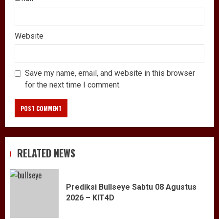
Website
Save my name, email, and website in this browser
for the next time I comment.
RELATED NEWS
Prediksi Bullseye Sabtu 08 Agustus
2026 – KIT4D