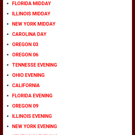
FLORIDA MIDDAY
ILLINOIS MIDDAY
NEW YORK MIDDAY
CAROLINA DAY
OREGON 03
OREGON 06
TENNESSE EVENING
OHIO EVENING
CALIFORNIA
FLORIDA EVENING
OREGON 09
ILLINOIS EVENING
NEW YORK EVENING