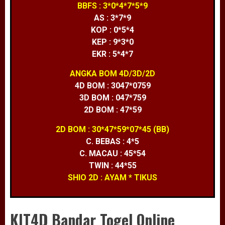
BBFS : 3*0*4*7*5*9
AS : 3*7*9
KOP : 0*5*4
KEP : 9*3*0
EKR : 5*4*7
ANGKA BOM 4D/3D/2D
4D BOM : 3047*0759
3D BOM : 047*759
2D BOM : 47*59
2D BOM : 30*47*59*07*45 (BB)
C. BEBAS : 4*5
C. MACAU : 45*54
TWIN : 44*55
SHIO 2D : AYAM * TIKUS
KIT4D Bandar Togel Online