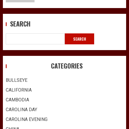
SEARCH
SEARCH
CATEGORIES
BULLSEYE
CALIFORNIA
CAMBODIA
CAROLINA DAY
CAROLINA EVENING