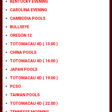
KENTUCKY EVENING
CAROLINA EVENING
CAMBODIA POOLS
BULLSEYE
OREGON 12
TOTOMACAU 4D ( 13.00 )
CHINA POOLS
TOTOMACAU 4D ( 16.00 )
JAPAN POOLS
TOTOMACAU 4D ( 19.00 )
PCSO
TAIWAN POOLS
TOTOMACAU 4D ( 22.00 )
TENNESSE MORNING