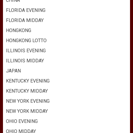
CHINA
FLORIDA EVENING
FLORIDA MIDDAY
HONGKONG
HONGKONG LOTTO
ILLINOIS EVENING
ILLINOIS MIDDAY
JAPAN
KENTUCKY EVENING
KENTUCKY MIDDAY
NEW YORK EVENING
NEW YORK MIDDAY
OHIO EVENING
OHIO MIDDAY