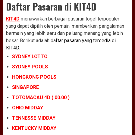
Daftar Pasaran di KIT4D
KIT4D
menawarkan berbagai pasaran togel terpopuler
yang dapat dipilih oleh pemain, memberikan pengalaman
bermain yang lebih seru dan peluang menang yang lebih
besar. Berikut adalah da
ftar pasaran yang tersedia di
KIT4D:
SYDNEY LOTTO
SYDNEY POOLS
HONGKONG POOLS
SINGAPORE
TOTOMACAU 4D ( 00.00 )
OHIO MIDDAY
TENNESSE MIDDAY
KENTUCKY MIDDAY