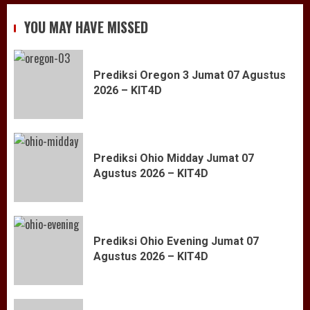
YOU MAY HAVE MISSED
Prediksi Oregon 3 Jumat 07 Agustus
2026 – KIT4D
Prediksi Ohio Midday Jumat 07
Agustus 2026 – KIT4D
Prediksi Ohio Evening Jumat 07
Agustus 2026 – KIT4D