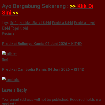
Ayo Bergabung Sekarang :
>>
Klik Di
Sini
<<
Tags:
Kit4d
Prediksi Akurat Kit4d
Prediksi Kit4d
Prediksi Togel
Kit4d
Togel Kit4d
Post
Previous
Previous
post:
navigation
Prediksi Bullseye Kamis 04 Juni 2026 – KIT4D
Next
Next
post:
Prediksi Cambodia Kamis 04 Juni 2026 – KIT4D
Leave a Reply
Your email address will not be published.
Required fields are
marked
*