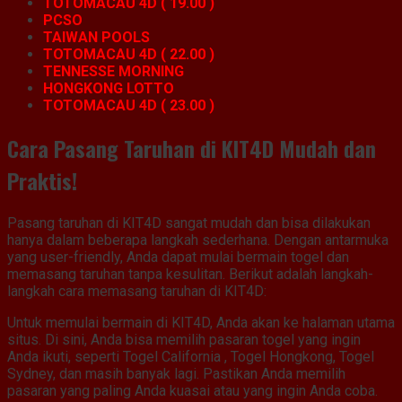
TOTOMACAU 4D ( 19.00 )
PCSO
TAIWAN POOLS
TOTOMACAU 4D ( 22.00 )
TENNESSE MORNING
HONGKONG LOTTO
TOTOMACAU 4D ( 23.00 )
Cara Pasang Taruhan di KIT4D Mudah dan
Praktis!
Pasang taruhan di KIT4D sangat mudah dan bisa dilakukan
hanya dalam beberapa langkah sederhana. Dengan antarmuka
yang user-friendly, Anda dapat mulai bermain togel dan
memasang taruhan tanpa kesulitan. Berikut adalah langkah-
langkah cara memasang taruhan di KIT4D:
Untuk memulai bermain di KIT4D, Anda akan ke halaman utama
situs. Di sini, Anda bisa memilih pasaran togel yang ingin
Anda ikuti, seperti Togel California , Togel Hongkong, Togel
Sydney, dan masih banyak lagi. Pastikan Anda memilih
pasaran yang paling Anda kuasai atau yang ingin Anda coba.