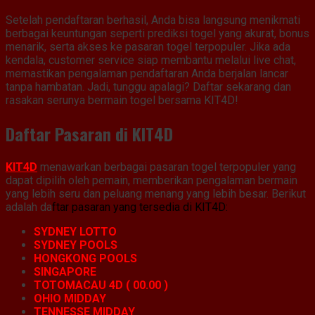
Setelah pendaftaran berhasil, Anda bisa langsung menikmati
berbagai keuntungan seperti prediksi togel yang akurat, bonus
menarik, serta akses ke pasaran togel terpopuler. Jika ada
kendala, customer service siap membantu melalui live chat,
memastikan pengalaman pendaftaran Anda berjalan lancar
tanpa hambatan. Jadi, tunggu apalagi? Daftar sekarang dan
rasakan serunya bermain togel bersama KIT4D!
Daftar Pasaran di KIT4D
KIT4D
menawarkan berbagai pasaran togel terpopuler yang
dapat dipilih oleh pemain, memberikan pengalaman bermain
yang lebih seru dan peluang menang yang lebih besar. Berikut
adalah da
ftar pasaran yang tersedia di KIT4D:
SYDNEY LOTTO
SYDNEY POOLS
HONGKONG POOLS
SINGAPORE
TOTOMACAU 4D ( 00.00 )
OHIO MIDDAY
TENNESSE MIDDAY