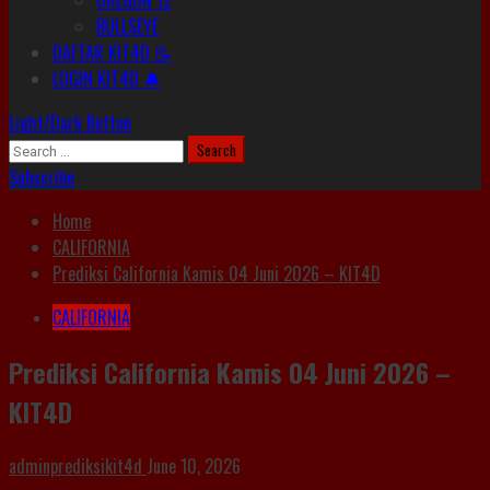
OREGON 12
BULLSEYE
DAFTAR KIT4D 📝
LOGIN KIT4D 🔔
Light/Dark Button
Search
for:
Subscribe
Home
CALIFORNIA
Prediksi California Kamis 04 Juni 2026 – KIT4D
CALIFORNIA
Prediksi California Kamis 04 Juni 2026 –
KIT4D
adminprediksikit4d
June 10, 2026