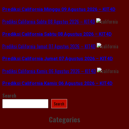
Prediksi California Minggu 09 Agustus 2026 – KIT4D
Prediksi California Sabtu 08 Agustus 2026 – KIT4D
Prediksi California Sabtu 08 Agustus 2026 – KIT4D
Prediksi California Jumat 07 Agustus 2026 – KIT4D
Prediksi California Jumat 07 Agustus 2026 – KIT4D
Prediksi California Kamis 06 Agustus 2026 – KIT4D
Prediksi California Kamis 06 Agustus 2026 – KIT4D
Search
Search
Categories