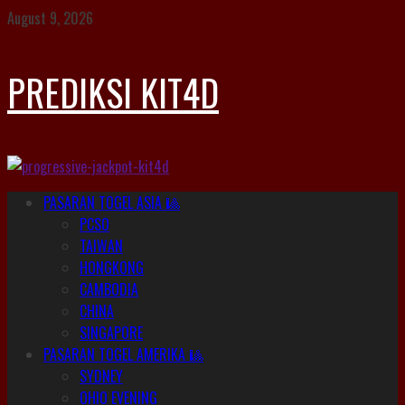
Skip
August 9, 2026
to
content
PREDIKSI KIT4D
Primary
PASARAN TOGEL ASIA 🎱
Menu
PCSO
TAIWAN
HONGKONG
CAMBODIA
CHINA
SINGAPORE
PASARAN TOGEL AMERIKA 🎱
SYDNEY
OHIO EVENING