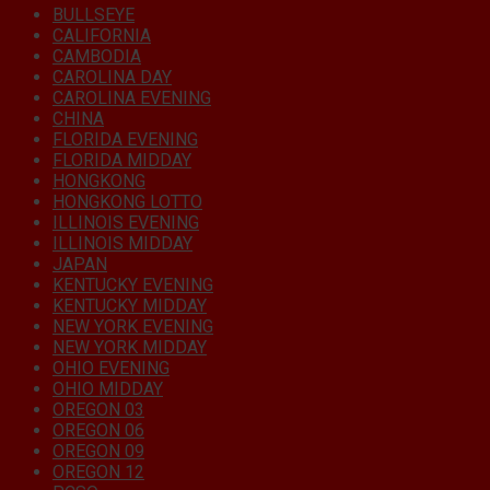
BULLSEYE
CALIFORNIA
CAMBODIA
CAROLINA DAY
CAROLINA EVENING
CHINA
FLORIDA EVENING
FLORIDA MIDDAY
HONGKONG
HONGKONG LOTTO
ILLINOIS EVENING
ILLINOIS MIDDAY
JAPAN
KENTUCKY EVENING
KENTUCKY MIDDAY
NEW YORK EVENING
NEW YORK MIDDAY
OHIO EVENING
OHIO MIDDAY
OREGON 03
OREGON 06
OREGON 09
OREGON 12