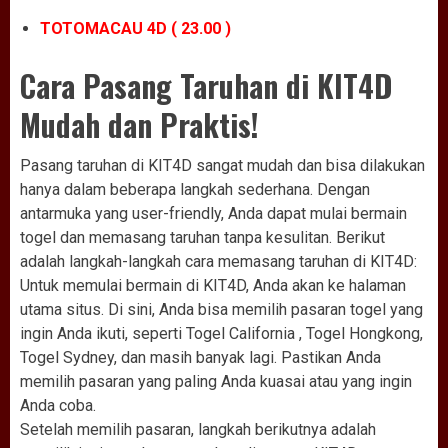
TOTOMACAU 4D ( 23.00 )
Cara Pasang Taruhan di KIT4D
Mudah dan Praktis!
Pasang taruhan di KIT4D sangat mudah dan bisa dilakukan
hanya dalam beberapa langkah sederhana. Dengan
antarmuka yang user-friendly, Anda dapat mulai bermain
togel dan memasang taruhan tanpa kesulitan. Berikut
adalah langkah-langkah cara memasang taruhan di KIT4D:
Untuk memulai bermain di KIT4D, Anda akan ke halaman
utama situs. Di sini, Anda bisa memilih pasaran togel yang
ingin Anda ikuti, seperti Togel California , Togel Hongkong,
Togel Sydney, dan masih banyak lagi. Pastikan Anda
memilih pasaran yang paling Anda kuasai atau yang ingin
Anda coba.
Setelah memilih pasaran, langkah berikutnya adalah