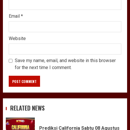
Email
*
Website
Save my name, email, and website in this browser
for the next time I comment.
RELATED NEWS
Prediksi California Sabtu 08 Agustus