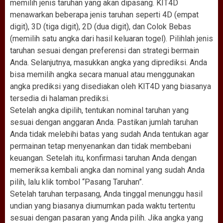
memilih jenis taruhan yang akan dipasang. KIT4D
menawarkan beberapa jenis taruhan seperti 4D (empat
digit), 3D (tiga digit), 2D (dua digit), dan Colok Bebas
(memilih satu angka dari hasil keluaran togel). Pilihlah jenis
taruhan sesuai dengan preferensi dan strategi bermain
Anda. Selanjutnya, masukkan angka yang diprediksi. Anda
bisa memilih angka secara manual atau menggunakan
angka prediksi yang disediakan oleh KIT4D yang biasanya
tersedia di halaman prediksi.
Setelah angka dipilih, tentukan nominal taruhan yang
sesuai dengan anggaran Anda. Pastikan jumlah taruhan
Anda tidak melebihi batas yang sudah Anda tentukan agar
permainan tetap menyenankan dan tidak membebani
keuangan. Setelah itu, konfirmasi taruhan Anda dengan
memeriksa kembali angka dan nominal yang sudah Anda
pilih, lalu klik tombol “Pasang Taruhan”.
Setelah taruhan terpasang, Anda tinggal menunggu hasil
undian yang biasanya diumumkan pada waktu tertentu
sesuai dengan pasaran yang Anda pilih. Jika angka yang