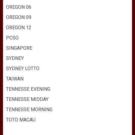
OREGON 06
OREGON 09
OREGON 12
PCSO
SINGAPORE
SYDNEY
SYDNEY LOTTO
TAIWAN
TENNESSE EVENING
TENNESSE MIDDAY
TENNESSE MORNING
TOTO MACAU