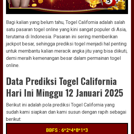
Bagi kalian yang belum tahu, Togel California adalah salah
satu pasaran togel online yang kini sangat populer di Asia,
terutama di Indonesia. Pasaran ini sering memberikan
jackpot besar, sehingga prediksi togel menjadi hal penting
untuk membantu kalian meracik angka jitu yang bisa diikuti,
demi meraih kemenangan besar dalam permainan togel
online.
Data Prediksi Togel California
Hari Ini Minggu 12 Januari 2025
Berikut ini adalah pola prediksi Togel California yang
sudah kami siapkan dan kami susun dengan rapih sebagai
berikut:
BBFS : 6*2*4*8*1*3