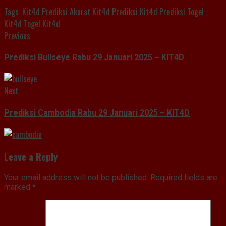
Tags:
Kit4d
Prediksi Akurat Kit4d
Prediksi Kit4d
Prediksi Togel
Kit4d
Togel Kit4d
Post
Previous
Previous
post:
navigation
Prediksi Bullseye Rabu 29 Januari 2025 – KIT4D
Next
Next
post:
Prediksi Cambodia Rabu 29 Januari 2025 – KIT4D
Leave a Reply
Your email address will not be published.
Required fields are
marked
*