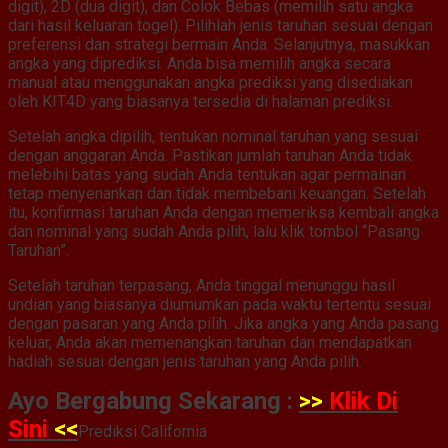
digit), 2D (dua digit), dan Colok Bebas (memilih satu angka
dari hasil keluaran togel). Pilihlah jenis taruhan sesuai dengan
preferensi dan strategi bermain Anda. Selanjutnya, masukkan
angka yang diprediksi. Anda bisa memilih angka secara
manual atau menggunakan angka prediksi yang disediakan
oleh KIT4D yang biasanya tersedia di halaman prediksi.
Setelah angka dipilih, tentukan nominal taruhan yang sesuai
dengan anggaran Anda. Pastikan jumlah taruhan Anda tidak
melebihi batas yang sudah Anda tentukan agar permainan
tetap menyenankan dan tidak membebani keuangan. Setelah
itu, konfirmasi taruhan Anda dengan memeriksa kembali angka
dan nominal yang sudah Anda pilih, lalu klik tombol “Pasang
Taruhan”.
Setelah taruhan terpasang, Anda tinggal menunggu hasil
undian yang biasanya diumumkan pada waktu tertentu sesuai
dengan pasaran yang Anda pilih. Jika angka yang Anda pasang
keluar, Anda akan memenangkan taruhan dan mendapatkan
hadiah sesuai dengan jenis taruhan yang Anda pilih.
Ayo Bergabung Sekarang :
>>
Klik Di
Sini
<<
Prediksi California