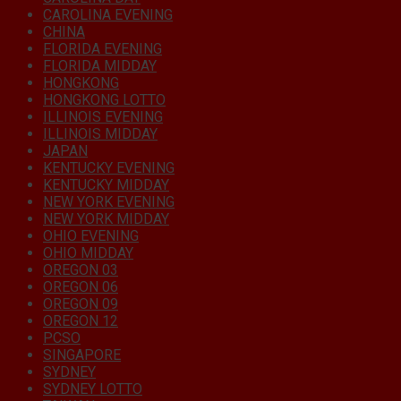
CAROLINA EVENING
CHINA
FLORIDA EVENING
FLORIDA MIDDAY
HONGKONG
HONGKONG LOTTO
ILLINOIS EVENING
ILLINOIS MIDDAY
JAPAN
KENTUCKY EVENING
KENTUCKY MIDDAY
NEW YORK EVENING
NEW YORK MIDDAY
OHIO EVENING
OHIO MIDDAY
OREGON 03
OREGON 06
OREGON 09
OREGON 12
PCSO
SINGAPORE
SYDNEY
SYDNEY LOTTO