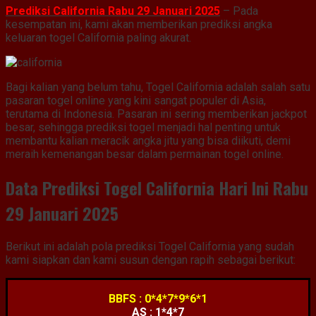
Prediksi California Rabu 29 Januari 2025
– Pada
kesempatan ini, kami akan memberikan prediksi angka
keluaran togel California paling akurat.
Bagi kalian yang belum tahu, Togel California adalah salah satu
pasaran togel online yang kini sangat populer di Asia,
terutama di Indonesia. Pasaran ini sering memberikan jackpot
besar, sehingga prediksi togel menjadi hal penting untuk
membantu kalian meracik angka jitu yang bisa diikuti, demi
meraih kemenangan besar dalam permainan togel online.
Data Prediksi Togel California Hari Ini Rabu
29 Januari 2025
Berikut ini adalah pola prediksi Togel California yang sudah
kami siapkan dan kami susun dengan rapih sebagai berikut:
BBFS : 0*4*7*9*6*1
AS : 1*4*7