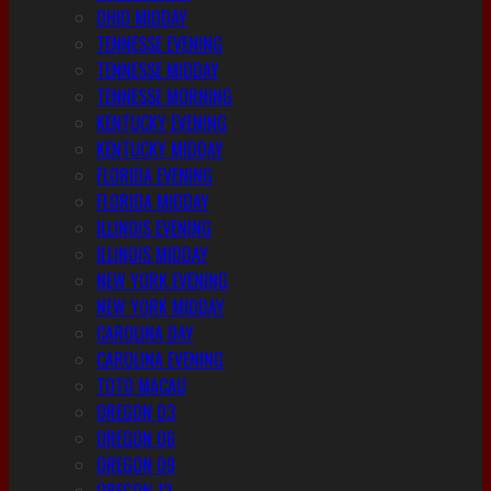
OHIO MIDDAY
TENNESSE EVENING
TENNESSE MIDDAY
TENNESSE MORNING
KENTUCKY EVENING
KENTUCKY MIDDAY
FLORIDA EVENING
FLORIDA MIDDAY
ILLINOIS EVENING
ILLINOIS MIDDAY
NEW YORK EVENING
NEW YORK MIDDAY
CAROLINA DAY
CAROLINA EVENING
TOTO MACAU
OREGON 03
OREGON 06
OREGON 09