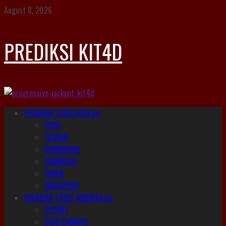
Skip
August 8, 2026
to
content
PREDIKSI KIT4D
Primary
PASARAN TOGEL ASIA 🎱
Menu
PCSO
TAIWAN
HONGKONG
CAMBODIA
CHINA
SINGAPORE
PASARAN TOGEL AMERIKA 🎱
SYDNEY
OHIO EVENING