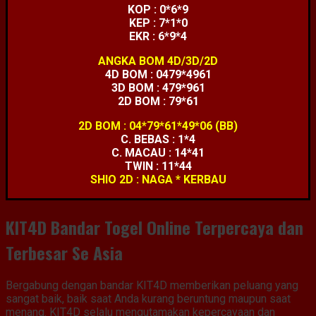
KOP : 0*6*9
KEP : 7*1*0
EKR : 6*9*4
ANGKA BOM 4D/3D/2D
4D BOM : 0479*4961
3D BOM : 479*961
2D BOM : 79*61
2D BOM : 04*79*61*49*06 (BB)
C. BEBAS : 1*4
C. MACAU : 14*41
TWIN : 11*44
SHIO 2D : NAGA * KERBAU
KIT4D Bandar Togel Online Terpercaya dan
Terbesar Se Asia
Bergabung dengan bandar KIT4D memberikan peluang yang
sangat baik, baik saat Anda kurang beruntung maupun saat
menang. KIT4D selalu mengutamakan kepercayaan dan