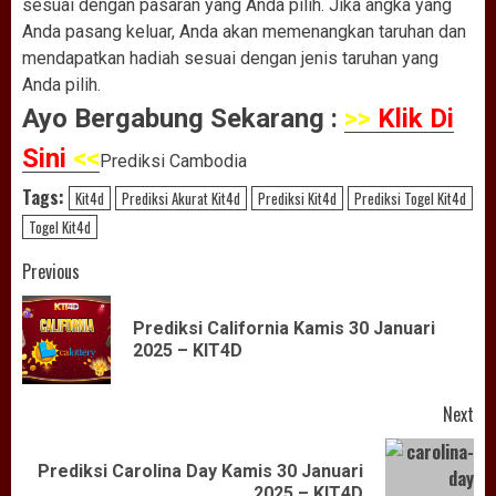
sesuai dengan pasaran yang Anda pilih. Jika angka yang
Anda pasang keluar, Anda akan memenangkan taruhan dan
mendapatkan hadiah sesuai dengan jenis taruhan yang
Anda pilih.
Ayo Bergabung Sekarang :
>>
Klik Di
Sini
<<
Prediksi Cambodia
Tags:
Kit4d
Prediksi Akurat Kit4d
Prediksi Kit4d
Prediksi Togel Kit4d
Togel Kit4d
Post
Previous
navigation
Prediksi California Kamis 30 Januari
Pr
2025 – KIT4D
pos
Next
Prediksi Carolina Day Kamis 30 Januari
Next
2025 – KIT4D