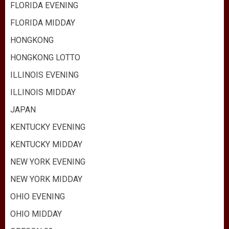
FLORIDA EVENING
FLORIDA MIDDAY
HONGKONG
HONGKONG LOTTO
ILLINOIS EVENING
ILLINOIS MIDDAY
JAPAN
KENTUCKY EVENING
KENTUCKY MIDDAY
NEW YORK EVENING
NEW YORK MIDDAY
OHIO EVENING
OHIO MIDDAY