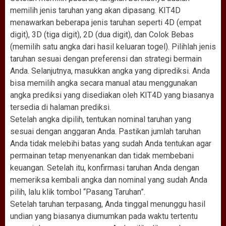
memilih jenis taruhan yang akan dipasang. KIT4D
menawarkan beberapa jenis taruhan seperti 4D (empat
digit), 3D (tiga digit), 2D (dua digit), dan Colok Bebas
(memilih satu angka dari hasil keluaran togel). Pilihlah jenis
taruhan sesuai dengan preferensi dan strategi bermain
Anda. Selanjutnya, masukkan angka yang diprediksi. Anda
bisa memilih angka secara manual atau menggunakan
angka prediksi yang disediakan oleh KIT4D yang biasanya
tersedia di halaman prediksi.
Setelah angka dipilih, tentukan nominal taruhan yang
sesuai dengan anggaran Anda. Pastikan jumlah taruhan
Anda tidak melebihi batas yang sudah Anda tentukan agar
permainan tetap menyenankan dan tidak membebani
keuangan. Setelah itu, konfirmasi taruhan Anda dengan
memeriksa kembali angka dan nominal yang sudah Anda
pilih, lalu klik tombol “Pasang Taruhan”.
Setelah taruhan terpasang, Anda tinggal menunggu hasil
undian yang biasanya diumumkan pada waktu tertentu