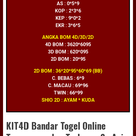
AS : 0*5*9
KOP : 2*3*6
KEP : 9*0*2
EKR : 3*6*5
ANGKA BOM 4D/3D/2D
4D BOM : 3620*6095
3D BOM : 620*095
2D BOM : 20*95
2D BOM : 36*20*95*60*69 (BB)
C. BEBAS : 6*9
C. MACAU : 69*96
TWIN : 66*99
SHIO 2D : AYAM * KUDA
KIT4D Bandar Togel Online