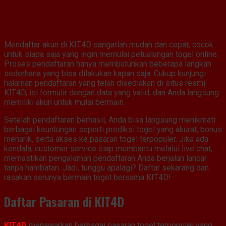
Mendaftar akun di KIT4D sangatlah mudah dan cepat, cocok
untuk siapa saja yang ingin memulai petualangan togel online.
Proses pendaftaran hanya membutuhkan beberapa langkah
sederhana yang bisa dilakukan kapan saja. Cukup kunjungi
halaman pendaftaran yang telah disediakan di situs resmi
KIT4D, isi formulir dengan data yang valid, dan Anda langsung
memiliki akun untuk mulai bermain.
Setelah pendaftaran berhasil, Anda bisa langsung menikmati
berbagai keuntungan seperti prediksi togel yang akurat, bonus
menarik, serta akses ke pasaran togel terpopuler. Jika ada
kendala, customer service siap membantu melalui live chat,
memastikan pengalaman pendaftaran Anda berjalan lancar
tanpa hambatan. Jadi, tunggu apalagi? Daftar sekarang dan
rasakan serunya bermain togel bersama KIT4D!
Daftar Pasaran di KIT4D
KIT4D
menawarkan berbagai pasaran togel terpopuler yang