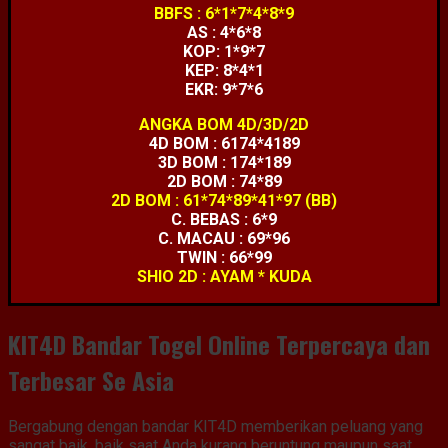
BBFS : 6*1*7*4*8*9
AS : 4*6*8
KOP: 1*9*7
KEP: 8*4*1
EKR: 9*7*6
ANGKA BOM 4D/3D/2D
4D BOM : 6174*4189
3D BOM : 174*189
2D BOM : 74*89
2D BOM : 61*74*89*41*97 (BB)
C. BEBAS : 6*9
C. MACAU : 69*96
TWIN : 66*99
SHIO 2D : AYAM * KUDA
KIT4D Bandar Togel Online Terpercaya dan
Terbesar Se Asia
Bergabung dengan bandar KIT4D memberikan peluang yang
sangat baik, baik saat Anda kurang beruntung maupun saat