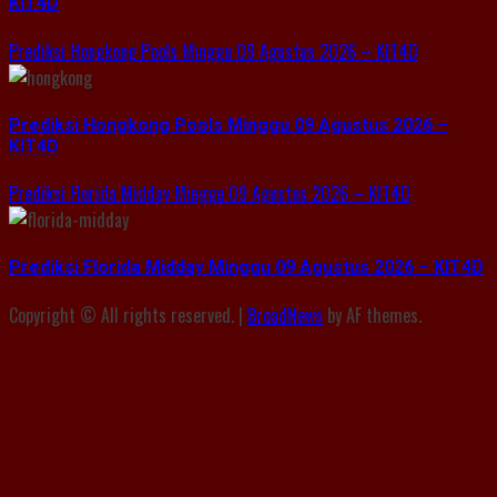
KIT4D
Prediksi Hongkong Pools Minggu 09 Agustus 2026 – KIT4D
Prediksi Hongkong Pools Minggu 09 Agustus 2026 –
KIT4D
Prediksi Florida Midday Minggu 09 Agustus 2026 – KIT4D
Prediksi Florida Midday Minggu 09 Agustus 2026 – KIT4D
Copyright © All rights reserved.
|
BroadNews
by AF themes.