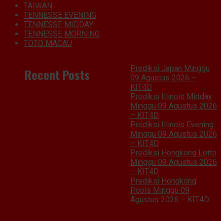
TAIWAN
TENNESSE EVENING
TENNESSE MIDDAY
TENNESSE MORNING
TOTO MACAU
Prediksi Japan Minggu
Recent Posts
09 Agustus 2026 –
KIT4D
Prediksi Illinois Midday
Minggu 09 Agustus 2026
– KIT4D
Prediksi Illinois Evening
Minggu 09 Agustus 2026
– KIT4D
Prediksi Hongkong Lotto
Minggu 09 Agustus 2026
– KIT4D
Prediksi Hongkong
Pools Minggu 09
Agustus 2026 – KIT4D