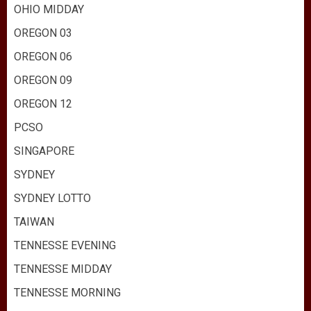
OHIO MIDDAY
OREGON 03
OREGON 06
OREGON 09
OREGON 12
PCSO
SINGAPORE
SYDNEY
SYDNEY LOTTO
TAIWAN
TENNESSE EVENING
TENNESSE MIDDAY
TENNESSE MORNING