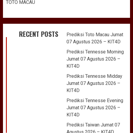
TOTO MACAU
RECENT POSTS
Prediksi Toto Macau Jumat
07 Agustus 2026 – KIT4D
Prediksi Tennesse Morning
Jumat 07 Agustus 2026 –
KIT4D
Prediksi Tennesse Midday
Jumat 07 Agustus 2026 –
KIT4D
Prediksi Tennesse Evening
Jumat 07 Agustus 2026 –
KIT4D
Prediksi Taiwan Jumat 07
Agustus 2026 – KIT4D