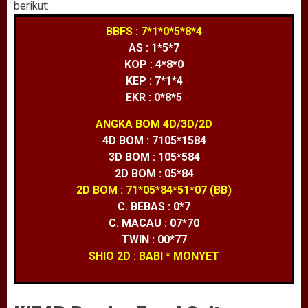
berikut:
BBFS : 7*1*0*5*8*4
AS : 1*5*7
KOP : 4*8*0
KEP : 7*1*4
EKR : 0*8*5
ANGKA BOM 4D/3D/2D
4D BOM : 7105*1584
3D BOM : 105*584
2D BOM : 05*84
2D BOM : 71*05*84*51*07 (BB)
C. BEBAS : 0*7
C. MACAU : 07*70
TWIN : 00*77
SHIO 2D : BABI * MONYET