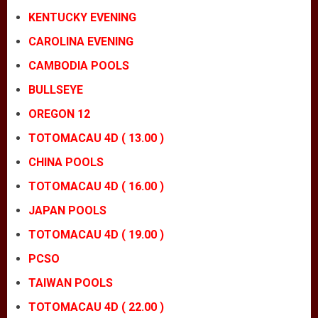
KENTUCKY EVENING
CAROLINA EVENING
CAMBODIA POOLS
BULLSEYE
OREGON 12
TOTOMACAU 4D ( 13.00 )
CHINA POOLS
TOTOMACAU 4D ( 16.00 )
JAPAN POOLS
TOTOMACAU 4D ( 19.00 )
PCSO
TAIWAN POOLS
TOTOMACAU 4D ( 22.00 )