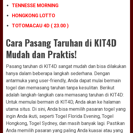
TENNESSE MORNING
HONGKONG LOTTO
TOTOMACAU 4D ( 23.00 )
Cara Pasang Taruhan di KIT4D
Mudah dan Praktis!
Pasang taruhan di KIT4D sangat mudah dan bisa dilakukan
hanya dalam beberapa langkah sederhana. Dengan
antarmuka yang user-friendly, Anda dapat mulai bermain
togel dan memasang taruhan tanpa kesulitan. Berikut
adalah langkah-langkah cara memasang taruhan di KIT4D:
Untuk memulai bermain di KIT4D, Anda akan ke halaman
utama situs. Di sini, Anda bisa memilih pasaran togel yang
ingin Anda ikuti, seperti Togel Florida Evening, Togel
Hongkong, Togel Sydney, dan masih banyak lagi. Pastikan
Anda memilih pasaran yang paling Anda kuasai atau yang