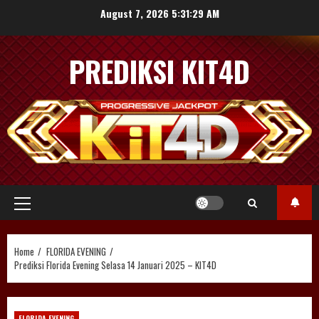
Skip
August 7, 2026
5:31:29 AM
to
content
PREDIKSI KIT4D
Primary
Menu
Home
FLORIDA EVENING
Prediksi Florida Evening Selasa 14 Januari 2025 – KIT4D
FLORIDA EVENING