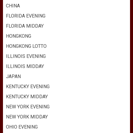
CHINA
FLORIDA EVENING
FLORIDA MIDDAY
HONGKONG
HONGKONG LOTTO
ILLINOIS EVENING
ILLINOIS MIDDAY
JAPAN
KENTUCKY EVENING
KENTUCKY MIDDAY
NEW YORK EVENING
NEW YORK MIDDAY
OHIO EVENING