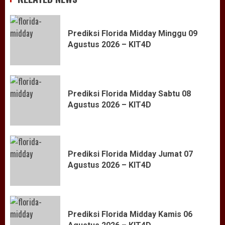
Prediksi Florida Midday Minggu 09
Agustus 2026 – KIT4D
Prediksi Florida Midday Sabtu 08
Agustus 2026 – KIT4D
Prediksi Florida Midday Jumat 07
Agustus 2026 – KIT4D
Prediksi Florida Midday Kamis 06