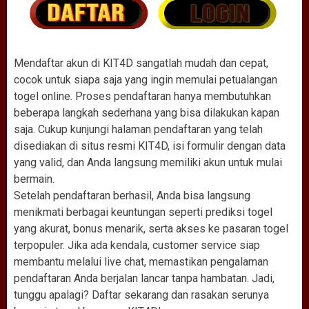
Mendaftar akun di KIT4D sangatlah mudah dan cepat,
cocok untuk siapa saja yang ingin memulai petualangan
togel online. Proses pendaftaran hanya membutuhkan
beberapa langkah sederhana yang bisa dilakukan kapan
saja. Cukup kunjungi halaman pendaftaran yang telah
disediakan di situs resmi KIT4D, isi formulir dengan data
yang valid, dan Anda langsung memiliki akun untuk mulai
bermain.
Setelah pendaftaran berhasil, Anda bisa langsung
menikmati berbagai keuntungan seperti prediksi togel
yang akurat, bonus menarik, serta akses ke pasaran togel
terpopuler. Jika ada kendala, customer service siap
membantu melalui live chat, memastikan pengalaman
pendaftaran Anda berjalan lancar tanpa hambatan. Jadi,
tunggu apalagi? Daftar sekarang dan rasakan serunya