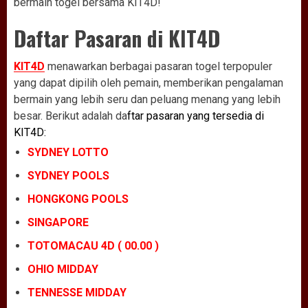
bermain togel bersama KIT4D!
Daftar Pasaran di KIT4D
KIT4D
menawarkan berbagai pasaran togel terpopuler
yang dapat dipilih oleh pemain, memberikan pengalaman
bermain yang lebih seru dan peluang menang yang lebih
besar. Berikut adalah da
ftar pasaran yang tersedia di
KIT4D:
SYDNEY LOTTO
SYDNEY POOLS
HONGKONG POOLS
SINGAPORE
TOTOMACAU 4D ( 00.00 )
OHIO MIDDAY
TENNESSE MIDDAY