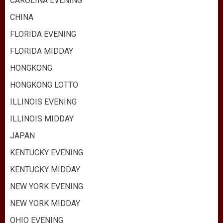
CAROLINA EVENING
CHINA
FLORIDA EVENING
FLORIDA MIDDAY
HONGKONG
HONGKONG LOTTO
ILLINOIS EVENING
ILLINOIS MIDDAY
JAPAN
KENTUCKY EVENING
KENTUCKY MIDDAY
NEW YORK EVENING
NEW YORK MIDDAY
OHIO EVENING