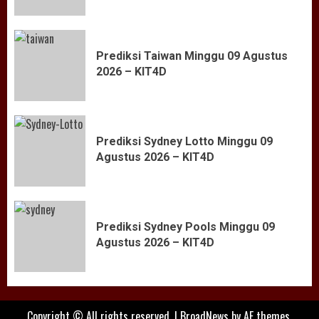
Prediksi Taiwan Minggu 09 Agustus
2026 – KIT4D
Prediksi Sydney Lotto Minggu 09
Agustus 2026 – KIT4D
Prediksi Sydney Pools Minggu 09
Agustus 2026 – KIT4D
Copyright © All rights reserved.
|
BroadNews
by AF themes.