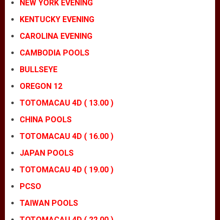
NEW YORK EVENING
KENTUCKY EVENING
CAROLINA EVENING
CAMBODIA POOLS
BULLSEYE
OREGON 12
TOTOMACAU 4D ( 13.00 )
CHINA POOLS
TOTOMACAU 4D ( 16.00 )
JAPAN POOLS
TOTOMACAU 4D ( 19.00 )
PCSO
TAIWAN POOLS
TOTOMACAU 4D ( 22.00 )