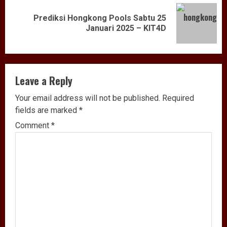
Prediksi Hongkong Pools Sabtu 25
Next
Januari 2025 – KIT4D
post:
Leave a Reply
Your email address will not be published.
Required
fields are marked
*
Comment
*