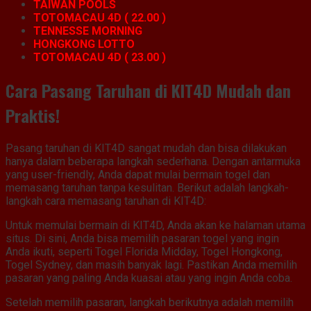
TAIWAN POOLS
TOTOMACAU 4D ( 22.00 )
TENNESSE MORNING
HONGKONG LOTTO
TOTOMACAU 4D ( 23.00 )
Cara Pasang Taruhan di KIT4D Mudah dan
Praktis!
Pasang taruhan di KIT4D sangat mudah dan bisa dilakukan
hanya dalam beberapa langkah sederhana. Dengan antarmuka
yang user-friendly, Anda dapat mulai bermain togel dan
memasang taruhan tanpa kesulitan. Berikut adalah langkah-
langkah cara memasang taruhan di KIT4D:
Untuk memulai bermain di KIT4D, Anda akan ke halaman utama
situs. Di sini, Anda bisa memilih pasaran togel yang ingin
Anda ikuti, seperti Togel Florida Midday, Togel Hongkong,
Togel Sydney, dan masih banyak lagi. Pastikan Anda memilih
pasaran yang paling Anda kuasai atau yang ingin Anda coba.
Setelah memilih pasaran, langkah berikutnya adalah memilih