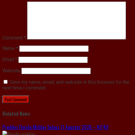
Comment
*
Name
*
Email
*
Website
Save my name, email, and website in this browser for the
next time I comment.
Related News
Prediksi Florida Midday Selasa 11 Agustus 2026 – KIT4D