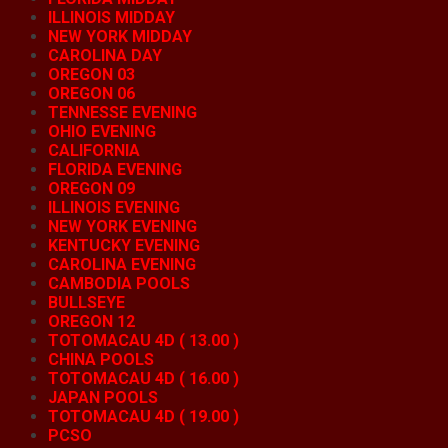
ILLINOIS MIDDAY
NEW YORK MIDDAY
CAROLINA DAY
OREGON 03
OREGON 06
TENNESSE EVENING
OHIO EVENING
CALIFORNIA
FLORIDA EVENING
OREGON 09
ILLINOIS EVENING
NEW YORK EVENING
KENTUCKY EVENING
CAROLINA EVENING
CAMBODIA POOLS
BULLSEYE
OREGON 12
TOTOMACAU 4D ( 13.00 )
CHINA POOLS
TOTOMACAU 4D ( 16.00 )
JAPAN POOLS
TOTOMACAU 4D ( 19.00 )
PCSO