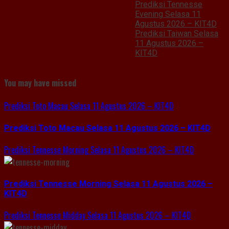
Prediksi Tennesse
Evening Selasa 11
Agustus 2026 – KIT4D
Prediksi Taiwan Selasa
11 Agustus 2026 –
KIT4D
You may have missed
Prediksi Toto Macau Selasa 11 Agustus 2026 – KIT4D
Prediksi Toto Macau Selasa 11 Agustus 2026 – KIT4D
Prediksi Tennesse Morning Selasa 11 Agustus 2026 – KIT4D
Prediksi Tennesse Morning Selasa 11 Agustus 2026 –
KIT4D
Prediksi Tennesse Midday Selasa 11 Agustus 2026 – KIT4D