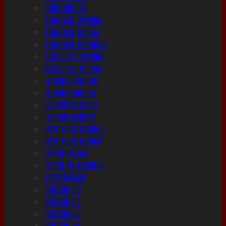
OHIO MIDDAY
TENNESSE EVENING
TENNESSE MIDDAY
TENNESSE MORNING
KENTUCKY EVENING
KENTUCKY MIDDAY
FLORIDA EVENING
FLORIDA MIDDAY
ILLINOIS EVENING
ILLINOIS MIDDAY
NEW YORK EVENING
NEW YORK MIDDAY
CAROLINA DAY
CAROLINA EVENING
TOTO MACAU
OREGON 03
OREGON 06
OREGON 09