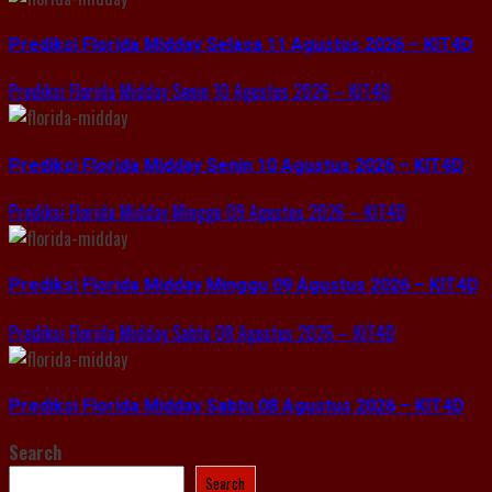
Prediksi Florida Midday Selasa 11 Agustus 2026 – KIT4D
Prediksi Florida Midday Senin 10 Agustus 2026 – KIT4D
Prediksi Florida Midday Senin 10 Agustus 2026 – KIT4D
Prediksi Florida Midday Minggu 09 Agustus 2026 – KIT4D
Prediksi Florida Midday Minggu 09 Agustus 2026 – KIT4D
Prediksi Florida Midday Sabtu 08 Agustus 2026 – KIT4D
Prediksi Florida Midday Sabtu 08 Agustus 2026 – KIT4D
Search
Search