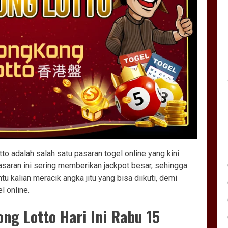
to adalah salah satu pasaran togel online yang kini
Pasaran ini sering memberikan jackpot besar, sehingga
u kalian meracik angka jitu yang bisa diikuti, demi
 online.
ng Lotto Hari Ini Rabu 15