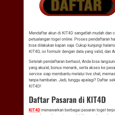
Mendaftar akun di KIT4D sangatlah mudah dan ce
petualangan togel online. Proses pendaftaran
bisa dilakukan kapan saja. Cukup kunjungi halam
KIT4D, isi formulir dengan data yang valid, dan 
Setelah pendaftaran berhasil, Anda bisa langsun
yang akurat, bonus menarik, serta akses ke pasa
service siap membantu melalui live chat, memas
tanpa hambatan. Jadi, tunggu apalagi? Daftar s
KIT4D!
Daftar Pasaran di KIT4D
KIT4D
menawarkan berbagai pasaran togel terpo