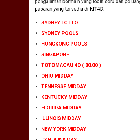
pengalaman bermain yang lebih seru dan peluang
pasaran yang tersedia di KIT4D:
SYDNEY LOTTO
SYDNEY POOLS
HONGKONG POOLS
SINGAPORE
TOTOMACAU 4D ( 00.00 )
OHIO MIDDAY
TENNESSE MIDDAY
KENTUCKY MIDDAY
FLORIDA MIDDAY
ILLINOIS MIDDAY
NEW YORK MIDDAY
CAROLINA DAY