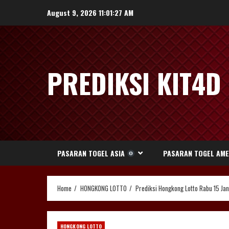
Skip
August 9, 2026
11:01:29 AM
to
content
PREDIKSI KIT4D
PASARAN TOGEL ASIA
PASARAN TOGEL AM
Home
HONGKONG LOTTO
Prediksi Hongkong Lotto Rabu 15 Ja
HONGKONG LOTTO