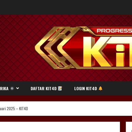
ERIKA
DAFTAR KIT4D
LOGIN KIT4D
nuari 2025 – KIT4D