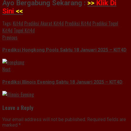
Ayo Bergabung Sekarang :
>>
Klik Di
Sini
<<
Tags:
Kit4d
Prediksi Akurat Kit4d
Prediksi Kit4d
Prediksi Togel
Kit4d
Togel Kit4d
Post
Previous
Previous
post:
navigation
Prediksi Hongkong Pools Sabtu 18 Januari 2025 – KIT4D
Next
Next
post:
Prediksi Illinois Evening Sabtu 18 Januari 2025 – KIT4D
Leave a Reply
Your email address will not be published.
Required fields are
marked
*