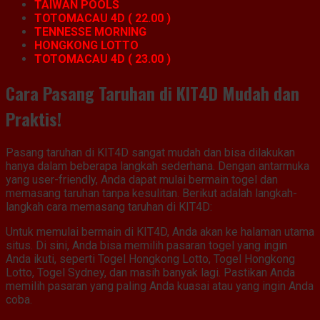
TAIWAN POOLS
TOTOMACAU 4D ( 22.00 )
TENNESSE MORNING
HONGKONG LOTTO
TOTOMACAU 4D ( 23.00 )
Cara Pasang Taruhan di KIT4D Mudah dan
Praktis!
Pasang taruhan di KIT4D sangat mudah dan bisa dilakukan
hanya dalam beberapa langkah sederhana. Dengan antarmuka
yang user-friendly, Anda dapat mulai bermain togel dan
memasang taruhan tanpa kesulitan. Berikut adalah langkah-
langkah cara memasang taruhan di KIT4D:
Untuk memulai bermain di KIT4D, Anda akan ke halaman utama
situs. Di sini, Anda bisa memilih pasaran togel yang ingin
Anda ikuti, seperti Togel Hongkong Lotto, Togel Hongkong
Lotto, Togel Sydney, dan masih banyak lagi. Pastikan Anda
memilih pasaran yang paling Anda kuasai atau yang ingin Anda
coba.