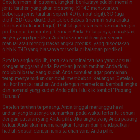
Setelah memilih pasaran, langkah berikutnya adalah memilih
jenis taruhan yang akan dipasang. KIT4D menawarkan
beberapa jenis taruhan seperti 4D (empat digit), 3D (tiga
digit), 2D (dua digit), dan Colok Bebas (memilih satu angka
dari hasil keluaran togel). Pilihlah jenis taruhan sesuai dengan
preferensi dan strategi bermain Anda. Selanjutnya, masukkan
angka yang diprediksi. Anda bisa memilih angka secara
manual atau menggunakan angka prediksi yang disediakan
oleh KIT4D yang biasanya tersedia di halaman prediksi.
Setelah angka dipilih, tentukan nominal taruhan yang sesuai
dengan anggaran Anda. Pastikan jumlah taruhan Anda tidak
melebihi batas yang sudah Anda tentukan agar permainan
tetap menyenankan dan tidak membebani keuangan. Setelah
itu, konfirmasi taruhan Anda dengan memeriksa kembali angka
dan nominal yang sudah Anda pilih, lalu klik tombol “Pasang
Taruhan”.
Setelah taruhan terpasang, Anda tinggal menunggu hasil
undian yang biasanya diumumkan pada waktu tertentu sesuai
dengan pasaran yang Anda pilih. Jika angka yang Anda pasang
keluar, Anda akan memenangkan taruhan dan mendapatkan
hadiah sesuai dengan jenis taruhan yang Anda pilih.