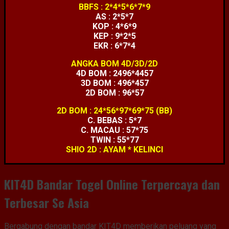
BBFS : 2*4*5*6*7*9
AS : 2*5*7
KOP : 4*6*9
KEP : 9*2*5
EKR : 6*7*4
ANGKA BOM 4D/3D/2D
4D BOM : 2496*4457
3D BOM : 496*457
2D BOM : 96*57
2D BOM : 24*56*97*69*75 (BB)
C. BEBAS : 5*7
C. MACAU : 57*75
TWIN : 55*77
SHIO 2D : AYAM * KELINCI
KIT4D Bandar Togel Online Terpercaya dan
Terbesar Se Asia
Bergabung dengan bandar KIT4D memberikan peluang yang