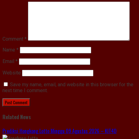
Comment
*
Name
*
Email
*
Website
Save my name, email, and website in this browser for the
next time I comment.
Related News
Prediksi Hongkong Lotto Minggu 09 Agustus 2026 – KIT4D