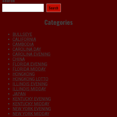
Search
Search
Categories
BULLSEYE
CALIFORNIA
CAMBODIA
CAROLINA DAY
CAROLINA EVENING
CHINA
FLORIDA EVENING
FLORIDA MIDDAY
HONGKONG
HONGKONG LOTTO
ILLINOIS EVENING
ILLINOIS MIDDAY
JAPAN
KENTUCKY EVENING
KENTUCKY MIDDAY
NEW YORK EVENING
NEW YORK MIDDAY