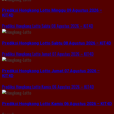
Prediksi Hongkong Lotto Minggu 09 Agustus 2026 –
KIT4D
Prediksi Hongkong Lotto Sabtu 08 Agustus 2026 – KIT4D
Prediksi Hongkong Lotto Sabtu 08 Agustus 2026 – KIT4D
Prediksi Hongkong Lotto Jumat 07 Agustus 2026 – KIT4D
Prediksi Hongkong Lotto Jumat 07 Agustus 2026 –
KIT4D
Prediksi Hongkong Lotto Kamis 06 Agustus 2026 – KIT4D
Prediksi Hongkong Lotto Kamis 06 Agustus 2026 – KIT4D