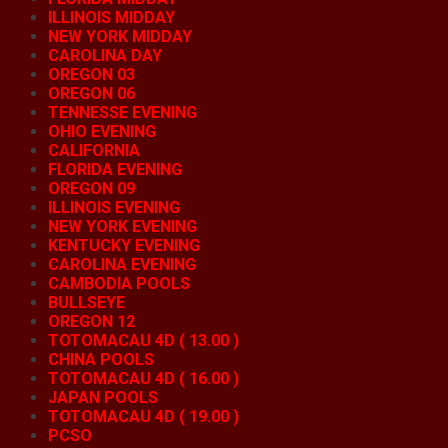
ILLINOIS MIDDAY
NEW YORK MIDDAY
CAROLINA DAY
OREGON 03
OREGON 06
TENNESSE EVENING
OHIO EVENING
CALIFORNIA
FLORIDA EVENING
OREGON 09
ILLINOIS EVENING
NEW YORK EVENING
KENTUCKY EVENING
CAROLINA EVENING
CAMBODIA POOLS
BULLSEYE
OREGON 12
TOTOMACAU 4D ( 13.00 )
CHINA POOLS
TOTOMACAU 4D ( 16.00 )
JAPAN POOLS
TOTOMACAU 4D ( 19.00 )
PCSO