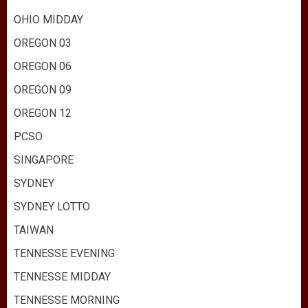
OHIO MIDDAY
OREGON 03
OREGON 06
OREGON 09
OREGON 12
PCSO
SINGAPORE
SYDNEY
SYDNEY LOTTO
TAIWAN
TENNESSE EVENING
TENNESSE MIDDAY
TENNESSE MORNING