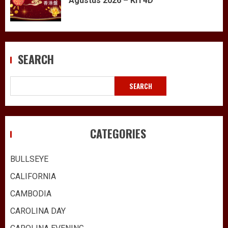
Agustus 2026 – KIT4D
SEARCH
SEARCH
CATEGORIES
BULLSEYE
CALIFORNIA
CAMBODIA
CAROLINA DAY