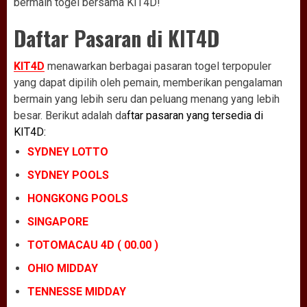
bermain togel bersama KIT4D!
Daftar Pasaran di KIT4D
KIT4D
menawarkan berbagai pasaran togel terpopuler
yang dapat dipilih oleh pemain, memberikan pengalaman
bermain yang lebih seru dan peluang menang yang lebih
besar. Berikut adalah da
ftar pasaran yang tersedia di
KIT4D:
SYDNEY LOTTO
SYDNEY POOLS
HONGKONG POOLS
SINGAPORE
TOTOMACAU 4D ( 00.00 )
OHIO MIDDAY
TENNESSE MIDDAY