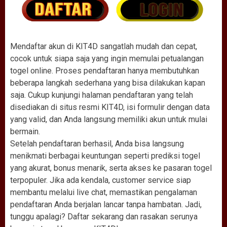
Mendaftar akun di KIT4D sangatlah mudah dan cepat,
cocok untuk siapa saja yang ingin memulai petualangan
togel online. Proses pendaftaran hanya membutuhkan
beberapa langkah sederhana yang bisa dilakukan kapan
saja. Cukup kunjungi halaman pendaftaran yang telah
disediakan di situs resmi KIT4D, isi formulir dengan data
yang valid, dan Anda langsung memiliki akun untuk mulai
bermain.
Setelah pendaftaran berhasil, Anda bisa langsung
menikmati berbagai keuntungan seperti prediksi togel
yang akurat, bonus menarik, serta akses ke pasaran togel
terpopuler. Jika ada kendala, customer service siap
membantu melalui live chat, memastikan pengalaman
pendaftaran Anda berjalan lancar tanpa hambatan. Jadi,
tunggu apalagi? Daftar sekarang dan rasakan serunya