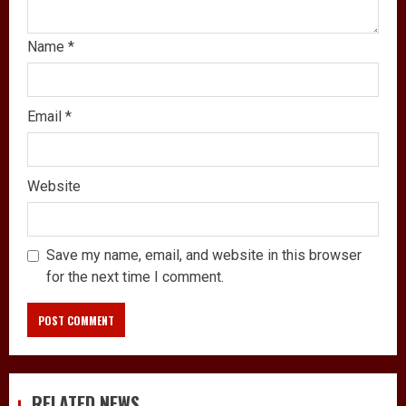
Name
*
Email
*
Website
Save my name, email, and website in this browser
for the next time I comment.
RELATED NEWS