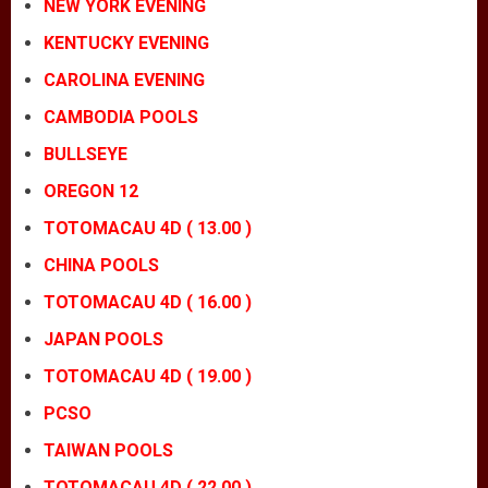
NEW YORK EVENING
KENTUCKY EVENING
CAROLINA EVENING
CAMBODIA POOLS
BULLSEYE
OREGON 12
TOTOMACAU 4D ( 13.00 )
CHINA POOLS
TOTOMACAU 4D ( 16.00 )
JAPAN POOLS
TOTOMACAU 4D ( 19.00 )
PCSO
TAIWAN POOLS
TOTOMACAU 4D ( 22.00 )