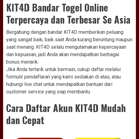
KIT4D Bandar Togel Online
Terpercaya dan Terbesar Se Asia
Bergabung dengan bandar KIT4D memberikan peluang
yang sangat baik, baik saat Anda kurang beruntung maupun
saat menang. KIT4D selalu mengutamakan kepercayaan
dan kepuasan, jadi Anda akan mendapatkan berbagai
bonus menarik.
Jika Anda tertarik untuk bermain, cukup daftar melalui
formulir pendaftaran yang kami sediakan di atas, atau
hubungi live chat untuk mendapatkan bantuan dari
customer service yang siap membantu.
Cara Daftar Akun KIT4D Mudah
dan Cepat