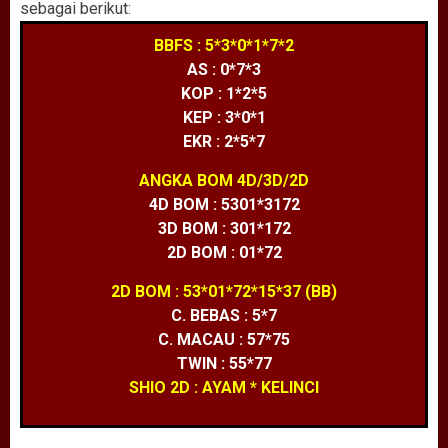
sebagai berikut:
BBFS : 5*3*0*1*7*2
AS : 0*7*3
KOP : 1*2*5
KEP : 3*0*1
EKR : 2*5*7
ANGKA BOM 4D/3D/2D
4D BOM : 5301*3172
3D BOM : 301*172
2D BOM : 01*72
2D BOM : 53*01*72*15*37 (BB)
C. BEBAS : 5*7
C. MACAU : 57*75
TWIN : 55*77
SHIO 2D : AYAM * KELINCI