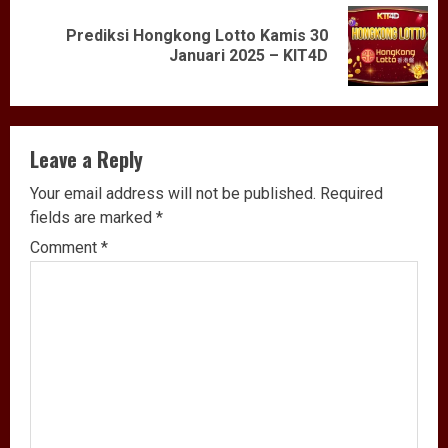
Prediksi Hongkong Lotto Kamis 30
Next
Januari 2025 – KIT4D
post:
Leave a Reply
Your email address will not be published.
Required
fields are marked
*
Comment
*