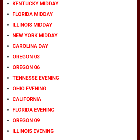
KENTUCKY MIDDAY
FLORIDA MIDDAY
ILLINOIS MIDDAY
NEW YORK MIDDAY
CAROLINA DAY
OREGON 03
OREGON 06
TENNESSE EVENING
OHIO EVENING
CALIFORNIA
FLORIDA EVENING
OREGON 09
ILLINOIS EVENING