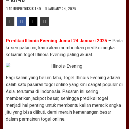
ADMINPREDIKSIKIT4D
JANUARY 24, 2025
Prediksi Illinois Evening Jumat 24 Januari 2025
– Pada
kesempatan ini, kami akan memberikan prediksi angka
keluaran togel Illinois Evening paling akurat.
Bagi kalian yang belum tahu, Togel Illinois Evening adalah
salah satu pasaran togel online yang kini sangat populer di
Asia, terutama di Indonesia. Pasaran ini sering
memberikan jackpot besar, sehingga prediksi togel
menjadi hal penting untuk membantu kalian meracik angka
jitu yang bisa diikuti, demi meraih kemenangan besar
dalam permainan togel online.