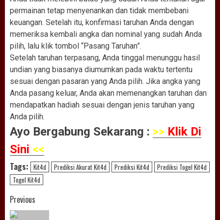
permainan tetap menyenankan dan tidak membebani
keuangan. Setelah itu, konfirmasi taruhan Anda dengan
memeriksa kembali angka dan nominal yang sudah Anda
pilih, lalu klik tombol “Pasang Taruhan”.
Setelah taruhan terpasang, Anda tinggal menunggu hasil
undian yang biasanya diumumkan pada waktu tertentu
sesuai dengan pasaran yang Anda pilih. Jika angka yang
Anda pasang keluar, Anda akan memenangkan taruhan dan
mendapatkan hadiah sesuai dengan jenis taruhan yang
Anda pilih.
Ayo Bergabung Sekarang :
>>
Klik Di
Sini
<<
Tags:
Kit4d
Prediksi Akurat Kit4d
Prediksi Kit4d
Prediksi Togel Kit4d
Togel Kit4d
Post
Previous