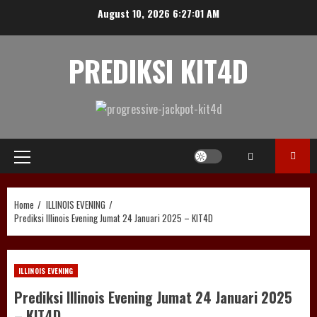
Skip
August 10, 2026
6:27:02 AM
to
content
PREDIKSI KIT4D
Primary
Menu
Home
ILLINOIS EVENING
Prediksi Illinois Evening Jumat 24 Januari 2025 – KIT4D
ILLINOIS EVENING
Prediksi Illinois Evening Jumat 24 Januari 2025
– KIT4D