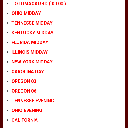
TOTOMACAU 4D ( 00.00 )
OHIO MIDDAY
TENNESSE MIDDAY
KENTUCKY MIDDAY
FLORIDA MIDDAY
ILLINOIS MIDDAY
NEW YORK MIDDAY
CAROLINA DAY
OREGON 03
OREGON 06
TENNESSE EVENING
OHIO EVENING
CALIFORNIA