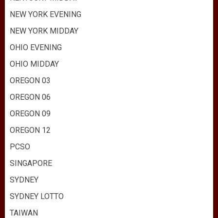
NEW YORK EVENING
NEW YORK MIDDAY
OHIO EVENING
OHIO MIDDAY
OREGON 03
OREGON 06
OREGON 09
OREGON 12
PCSO
SINGAPORE
SYDNEY
SYDNEY LOTTO
TAIWAN