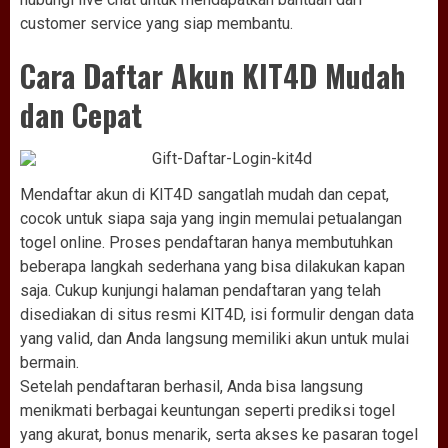
customer service yang siap membantu.
Cara Daftar Akun KIT4D Mudah
dan Cepat
Mendaftar akun di KIT4D sangatlah mudah dan cepat,
cocok untuk siapa saja yang ingin memulai petualangan
togel online. Proses pendaftaran hanya membutuhkan
beberapa langkah sederhana yang bisa dilakukan kapan
saja. Cukup kunjungi halaman pendaftaran yang telah
disediakan di situs resmi KIT4D, isi formulir dengan data
yang valid, dan Anda langsung memiliki akun untuk mulai
bermain.
Setelah pendaftaran berhasil, Anda bisa langsung
menikmati berbagai keuntungan seperti prediksi togel
yang akurat, bonus menarik, serta akses ke pasaran togel