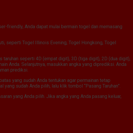
er-friendly, Anda dapat mulai bermain togel dan memasang
i, seperti Togel Illinois Evening, Togel Hongkong, Togel
ruhan seperti 4D (empat digit), 3D (tiga digit), 2D (dua digit),
rmain Anda. Selanjutnya, masukkan angka yang diprediksi. Anda
aman prediksi.
i batas yang sudah Anda tentukan agar permainan tetap
yang sudah Anda pilih, lalu klik tombol “Pasang Taruhan”.
aran yang Anda pilih. Jika angka yang Anda pasang keluar,