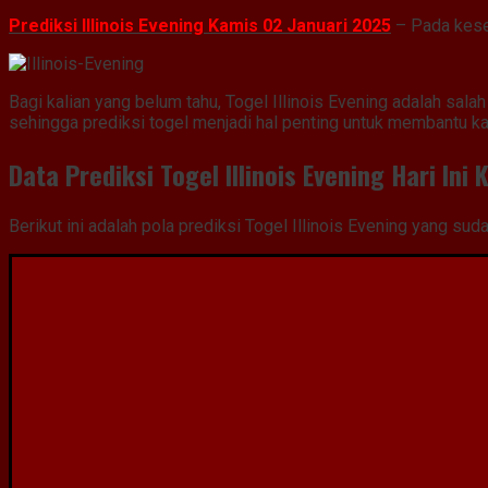
Prediksi Illinois Evening Kamis 02 Januari 2025
– Pada kesem
Bagi kalian yang belum tahu, Togel Illinois Evening adalah sala
sehingga prediksi togel menjadi hal penting untuk membantu ka
Data Prediksi Togel Illinois Evening Hari Ini
Berikut ini adalah pola prediksi Togel Illinois Evening yang su