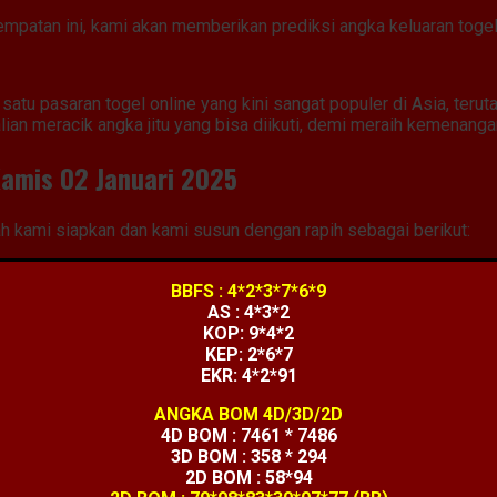
patan ini, kami akan memberikan prediksi angka keluaran togel I
h satu pasaran togel online yang kini sangat populer di Asia, ter
lian meracik angka jitu yang bisa diikuti, demi meraih kemenanga
 Kamis 02 Januari 2025
dah kami siapkan dan kami susun dengan rapih sebagai berikut:
BBFS : 4*2*3*7*6*9
AS : 4*3*2
KOP: 9*4*2
KEP: 2*6*7
EKR: 4*2*91
ANGKA BOM 4D/3D/2D
4D BOM : 7461 * 7486
3D BOM : 358 * 294
2D BOM : 58*94