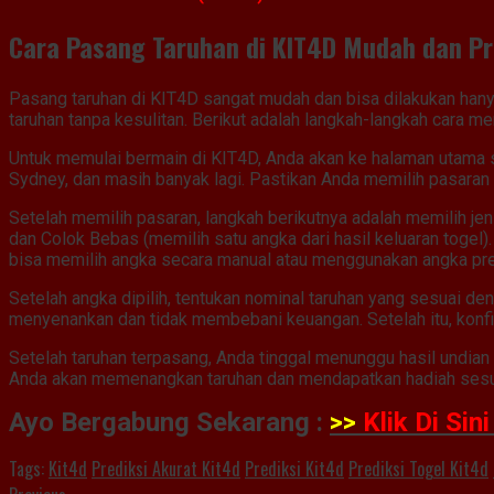
Cara Pasang Taruhan di KIT4D Mudah dan Pr
Pasang taruhan di KIT4D sangat mudah dan bisa dilakukan han
taruhan tanpa kesulitan. Berikut adalah langkah-langkah cara m
Untuk memulai bermain di KIT4D, Anda akan ke halaman utama sit
Sydney, dan masih banyak lagi. Pastikan Anda memilih pasaran 
Setelah memilih pasaran, langkah berikutnya adalah memilih jeni
dan Colok Bebas (memilih satu angka dari hasil keluaran togel)
bisa memilih angka secara manual atau menggunakan angka pred
Setelah angka dipilih, tentukan nominal taruhan yang sesuai d
menyenankan dan tidak membebani keuangan. Setelah itu, konfi
Setelah taruhan terpasang, Anda tinggal menunggu hasil undian
Anda akan memenangkan taruhan dan mendapatkan hadiah sesuai
Ayo Bergabung Sekarang :
>>
Klik Di Sini
Tags:
Kit4d
Prediksi Akurat Kit4d
Prediksi Kit4d
Prediksi Togel Kit4d
Previous