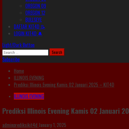
OREGON 09
OREGON 12
BULLSEYE
DAFTAR KIT4D 📝
LOGIN KIT4D 🔔
Light/Dark Button
Search
for:
Subscribe
Home
ILLINOIS EVENING
Prediksi Illinois Evening Kamis 02 Januari 2025 – KIT4D
ILLINOIS EVENING
Prediksi Illinois Evening Kamis 02 Januari 2
adminprediksikit4d
January 1, 2025