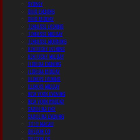
SYDNEY
OHIO EVENING
OHIO MIDDAY
TENNESSE EVENING
TENNESSE MIDDAY
TENNESSE MORNING
KENTUCKY EVENING
KENTUCKY MIDDAY
FLORIDA EVENING
FLORIDA MIDDAY
ILLINOIS EVENING
ILLINOIS MIDDAY
NEW YORK EVENING
NEW YORK MIDDAY
CAROLINA DAY
CAROLINA EVENING
TOTO MACAU
OREGON 03
OREGON 06