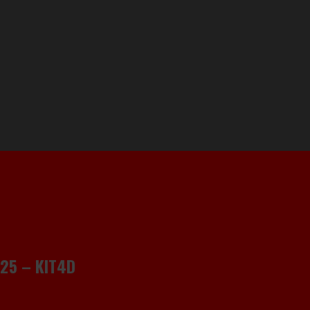
025 – KIT4D