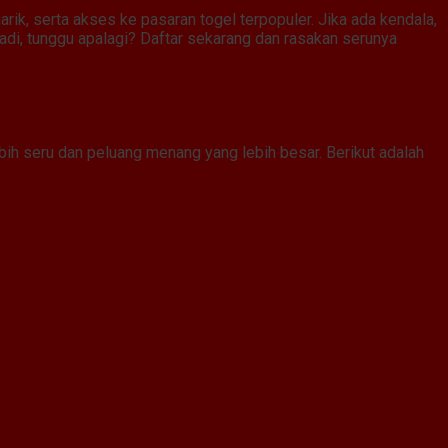
rik, serta akses ke pasaran togel terpopuler. Jika ada kendala,
di, tunggu apalagi? Daftar sekarang dan rasakan serunya
ih seru dan peluang menang yang lebih besar. Berikut adalah