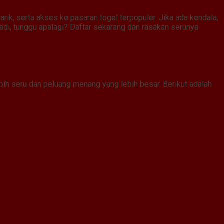
rik, serta akses ke pasaran togel terpopuler. Jika ada kendala,
di, tunggu apalagi? Daftar sekarang dan rasakan serunya
ih seru dan peluang menang yang lebih besar. Berikut adalah