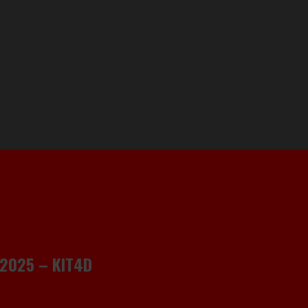
i 2025 – KIT4D