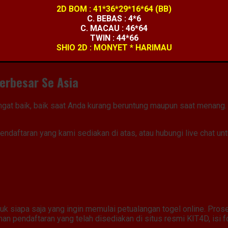
2D BOM : 41*36*29*16*64 (BB)
C. BEBAS : 4*6
C. MACAU : 46*64
TWIN : 44*66
SHIO 2D : MONYET * HARIMAU
erbesar Se Asia
at baik, baik saat Anda kurang beruntung maupun saat menang.
 pendaftaran yang kami sediakan di atas, atau hubungi live chat 
uk siapa saja yang ingin memulai petualangan togel online. Pr
an pendaftaran yang telah disediakan di situs resmi KIT4D, isi f