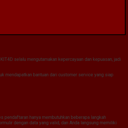
 KIT4D selalu mengutamakan kepercayaan dan kepuasan, jadi
untuk mendapatkan bantuan dari customer service yang siap
oses pendaftaran hanya membutuhkan beberapa langkah
ormulir dengan data yang valid, dan Anda langsung memiliki