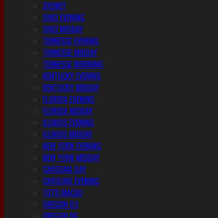
SYDNEY
OHIO EVENING
OHIO MIDDAY
TENNESSE EVENING
TENNESSE MIDDAY
TENNESSE MORNING
KENTUCKY EVENING
KENTUCKY MIDDAY
FLORIDA EVENING
FLORIDA MIDDAY
ILLINOIS EVENING
ILLINOIS MIDDAY
NEW YORK EVENING
NEW YORK MIDDAY
CAROLINA DAY
CAROLINA EVENING
TOTO MACAU
OREGON 03
OREGON 06