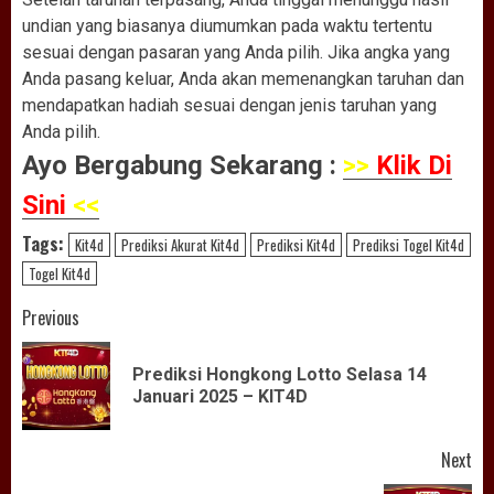
undian yang biasanya diumumkan pada waktu tertentu
sesuai dengan pasaran yang Anda pilih. Jika angka yang
Anda pasang keluar, Anda akan memenangkan taruhan dan
mendapatkan hadiah sesuai dengan jenis taruhan yang
Anda pilih.
Ayo Bergabung Sekarang :
>>
Klik Di
Sini
<<
Tags:
Kit4d
Prediksi Akurat Kit4d
Prediksi Kit4d
Prediksi Togel Kit4d
Togel Kit4d
Post
Previous
navigation
Prediksi Hongkong Lotto Selasa 14
Pr
Januari 2025 – KIT4D
pos
Next