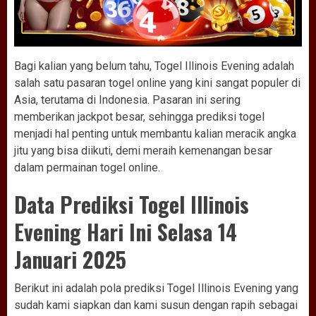
Bagi kalian yang belum tahu, Togel Illinois Evening adalah
salah satu pasaran togel online yang kini sangat populer di
Asia, terutama di Indonesia. Pasaran ini sering
memberikan jackpot besar, sehingga prediksi togel
menjadi hal penting untuk membantu kalian meracik angka
jitu yang bisa diikuti, demi meraih kemenangan besar
dalam permainan togel online.
Data Prediksi Togel Illinois
Evening Hari Ini Selasa 14
Januari 2025
Berikut ini adalah pola prediksi Togel Illinois Evening yang
sudah kami siapkan dan kami susun dengan rapih sebagai