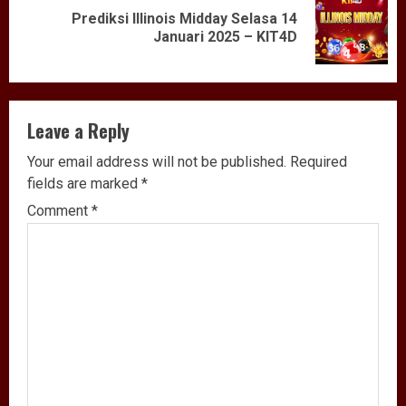
Prediksi Illinois Midday Selasa 14
Next
Januari 2025 – KIT4D
post:
Leave a Reply
Your email address will not be published.
Required
fields are marked
*
Comment
*