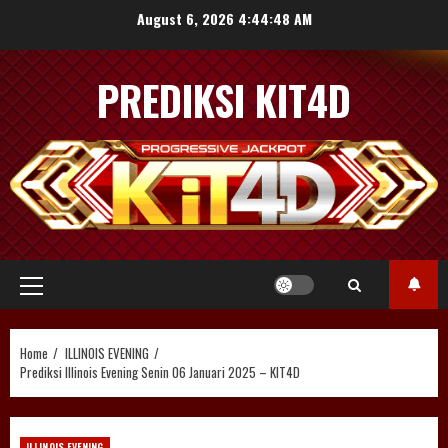
Skip
August 6, 2026
4:44:49 AM
to
content
PREDIKSI KIT4D
Primary
Menu
Home
ILLINOIS EVENING
Prediksi Illinois Evening Senin 06 Januari 2025 – KIT4D
ILLINOIS EVENING