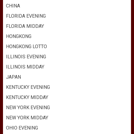
CHINA
FLORIDA EVENING
FLORIDA MIDDAY
HONGKONG
HONGKONG LOTTO
ILLINOIS EVENING
ILLINOIS MIDDAY
JAPAN
KENTUCKY EVENING
KENTUCKY MIDDAY
NEW YORK EVENING
NEW YORK MIDDAY
OHIO EVENING