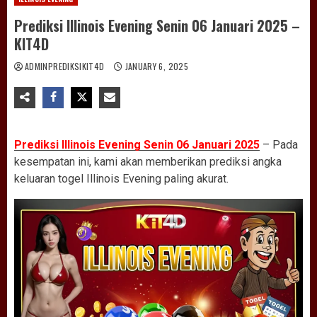
Prediksi Illinois Evening Senin 06 Januari 2025 –
KIT4D
ADMINPREDIKSIKIT4D
JANUARY 6, 2025
Prediksi Illinois Evening Senin 06 Januari 2025
– Pada
kesempatan ini, kami akan memberikan prediksi angka
keluaran togel Illinois Evening paling akurat.