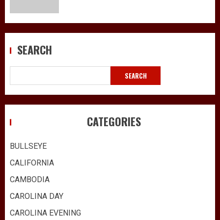
SEARCH
SEARCH
CATEGORIES
BULLSEYE
CALIFORNIA
CAMBODIA
CAROLINA DAY
CAROLINA EVENING