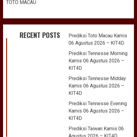
TOTO MACAU
RECENT POSTS
Prediksi Toto Macau Kamis
06 Agustus 2026 – KIT4D
Prediksi Tennesse Morning
Kamis 06 Agustus 2026 –
KIT4D
Prediksi Tennesse Midday
Kamis 06 Agustus 2026 –
KIT4D
Prediksi Tennesse Evening
Kamis 06 Agustus 2026 –
KIT4D
Prediksi Taiwan Kamis 06
Agustus 2026 – KIT4D