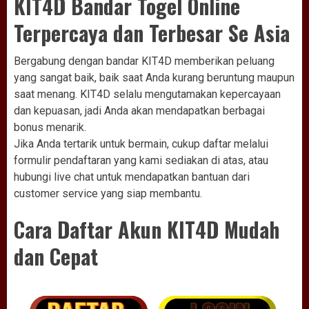
KIT4D Bandar Togel Online
Terpercaya dan Terbesar Se Asia
Bergabung dengan bandar KIT4D memberikan peluang
yang sangat baik, baik saat Anda kurang beruntung maupun
saat menang. KIT4D selalu mengutamakan kepercayaan
dan kepuasan, jadi Anda akan mendapatkan berbagai
bonus menarik.
Jika Anda tertarik untuk bermain, cukup daftar melalui
formulir pendaftaran yang kami sediakan di atas, atau
hubungi live chat untuk mendapatkan bantuan dari
customer service yang siap membantu.
Cara Daftar Akun KIT4D Mudah
dan Cepat