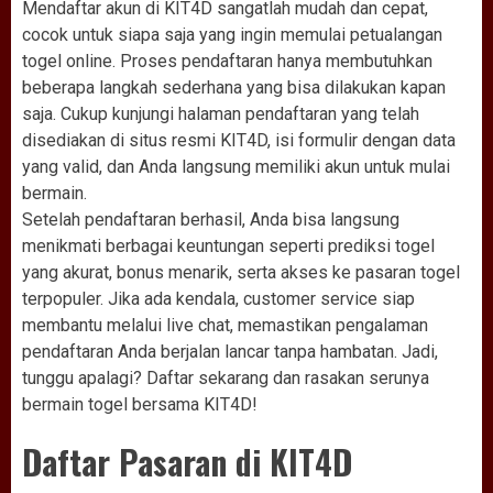
Mendaftar akun di KIT4D sangatlah mudah dan cepat,
cocok untuk siapa saja yang ingin memulai petualangan
togel online. Proses pendaftaran hanya membutuhkan
beberapa langkah sederhana yang bisa dilakukan kapan
saja. Cukup kunjungi halaman pendaftaran yang telah
disediakan di situs resmi KIT4D, isi formulir dengan data
yang valid, dan Anda langsung memiliki akun untuk mulai
bermain.
Setelah pendaftaran berhasil, Anda bisa langsung
menikmati berbagai keuntungan seperti prediksi togel
yang akurat, bonus menarik, serta akses ke pasaran togel
terpopuler. Jika ada kendala, customer service siap
membantu melalui live chat, memastikan pengalaman
pendaftaran Anda berjalan lancar tanpa hambatan. Jadi,
tunggu apalagi? Daftar sekarang dan rasakan serunya
bermain togel bersama KIT4D!
Daftar Pasaran di KIT4D