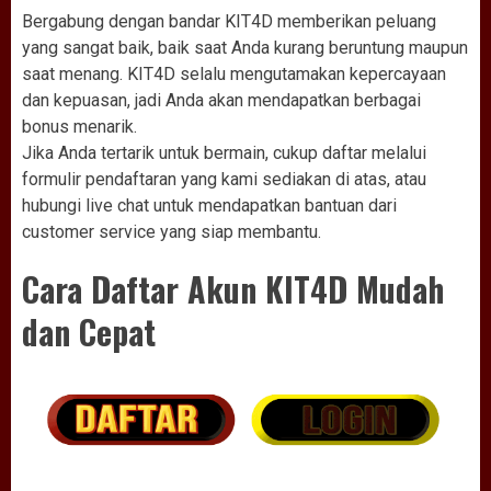
Bergabung dengan bandar KIT4D memberikan peluang
yang sangat baik, baik saat Anda kurang beruntung maupun
saat menang. KIT4D selalu mengutamakan kepercayaan
dan kepuasan, jadi Anda akan mendapatkan berbagai
bonus menarik.
Jika Anda tertarik untuk bermain, cukup daftar melalui
formulir pendaftaran yang kami sediakan di atas, atau
hubungi live chat untuk mendapatkan bantuan dari
customer service yang siap membantu.
Cara Daftar Akun KIT4D Mudah
dan Cepat