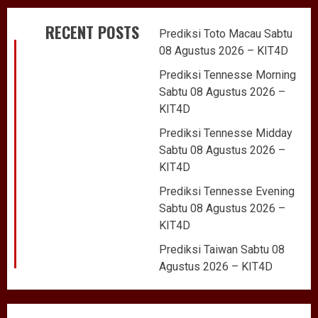
RECENT POSTS
Prediksi Toto Macau Sabtu
08 Agustus 2026 – KIT4D
Prediksi Tennesse Morning
Sabtu 08 Agustus 2026 –
KIT4D
Prediksi Tennesse Midday
Sabtu 08 Agustus 2026 –
KIT4D
Prediksi Tennesse Evening
Sabtu 08 Agustus 2026 –
KIT4D
Prediksi Taiwan Sabtu 08
Agustus 2026 – KIT4D