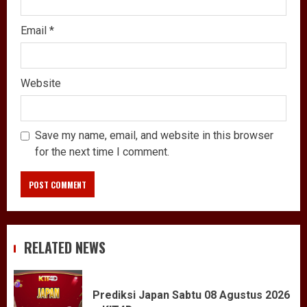
Email
*
Website
Save my name, email, and website in this browser
for the next time I comment.
RELATED NEWS
Prediksi Japan Sabtu 08 Agustus 2026