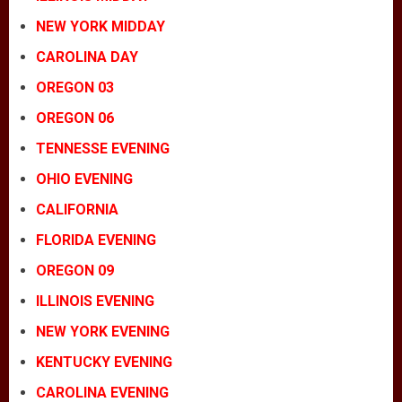
NEW YORK MIDDAY
CAROLINA DAY
OREGON 03
OREGON 06
TENNESSE EVENING
OHIO EVENING
CALIFORNIA
FLORIDA EVENING
OREGON 09
ILLINOIS EVENING
NEW YORK EVENING
KENTUCKY EVENING
CAROLINA EVENING