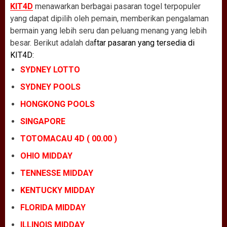
KIT4D
menawarkan berbagai pasaran togel terpopuler
yang dapat dipilih oleh pemain, memberikan pengalaman
bermain yang lebih seru dan peluang menang yang lebih
besar. Berikut adalah da
ftar pasaran yang tersedia di
KIT4D:
SYDNEY LOTTO
SYDNEY POOLS
HONGKONG POOLS
SINGAPORE
TOTOMACAU 4D ( 00.00 )
OHIO MIDDAY
TENNESSE MIDDAY
KENTUCKY MIDDAY
FLORIDA MIDDAY
ILLINOIS MIDDAY