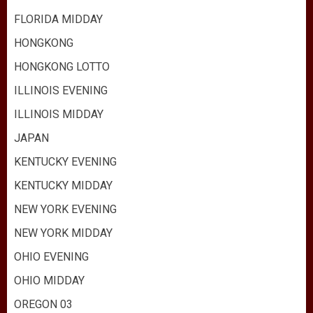
FLORIDA MIDDAY
HONGKONG
HONGKONG LOTTO
ILLINOIS EVENING
ILLINOIS MIDDAY
JAPAN
KENTUCKY EVENING
KENTUCKY MIDDAY
NEW YORK EVENING
NEW YORK MIDDAY
OHIO EVENING
OHIO MIDDAY
OREGON 03