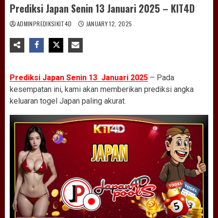
Prediksi Japan Senin 13 Januari 2025 – KIT4D
ADMINPREDIKSIKIT4D
JANUARY 12, 2025
Prediksi Japan Senin 13 Januari 2025
– Pada
kesempatan ini, kami akan memberikan prediksi angka
keluaran togel Japan paling akurat.