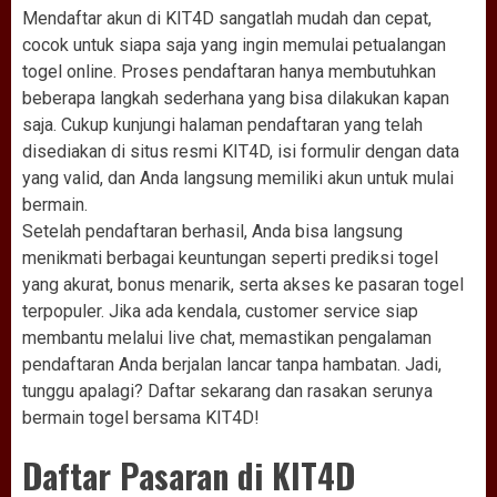
Mendaftar akun di KIT4D sangatlah mudah dan cepat,
cocok untuk siapa saja yang ingin memulai petualangan
togel online. Proses pendaftaran hanya membutuhkan
beberapa langkah sederhana yang bisa dilakukan kapan
saja. Cukup kunjungi halaman pendaftaran yang telah
disediakan di situs resmi KIT4D, isi formulir dengan data
yang valid, dan Anda langsung memiliki akun untuk mulai
bermain.
Setelah pendaftaran berhasil, Anda bisa langsung
menikmati berbagai keuntungan seperti prediksi togel
yang akurat, bonus menarik, serta akses ke pasaran togel
terpopuler. Jika ada kendala, customer service siap
membantu melalui live chat, memastikan pengalaman
pendaftaran Anda berjalan lancar tanpa hambatan. Jadi,
tunggu apalagi? Daftar sekarang dan rasakan serunya
bermain togel bersama KIT4D!
Daftar Pasaran di KIT4D