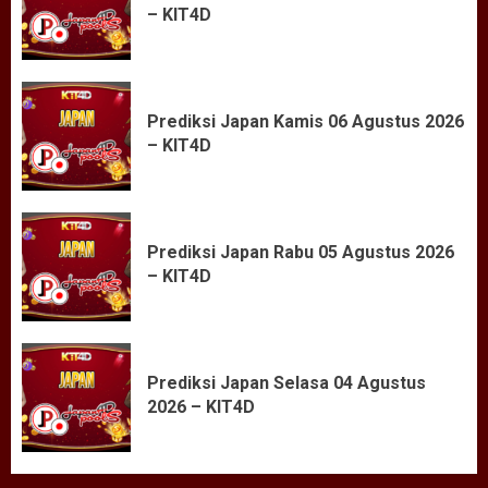
– KIT4D
Prediksi Japan Kamis 06 Agustus 2026
– KIT4D
Prediksi Japan Rabu 05 Agustus 2026
– KIT4D
Prediksi Japan Selasa 04 Agustus
2026 – KIT4D