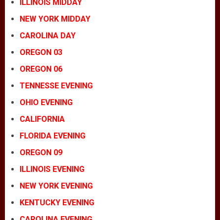
ILLINOIS MIDDAY
NEW YORK MIDDAY
CAROLINA DAY
OREGON 03
OREGON 06
TENNESSE EVENING
OHIO EVENING
CALIFORNIA
FLORIDA EVENING
OREGON 09
ILLINOIS EVENING
NEW YORK EVENING
KENTUCKY EVENING
CAROLINA EVENING