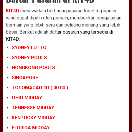
KIT4D
menawarkan berbagai pasaran togel terpopuler
yang dapat dipilih oleh pemain, memberikan pengalaman
bermain yang lebih seru dan peluang menang yang lebih
besar. Berikut adalah da
ftar pasaran yang tersedia di
KIT4D:
SYDNEY LOTTO
SYDNEY POOLS
HONGKONG POOLS
SINGAPORE
TOTOMACAU 4D ( 00.00 )
OHIO MIDDAY
TENNESSE MIDDAY
KENTUCKY MIDDAY
FLORIDA MIDDAY