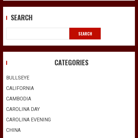
SEARCH
SEARCH
CATEGORIES
BULLSEYE
CALIFORNIA
CAMBODIA
CAROLINA DAY
CAROLINA EVENING
CHINA