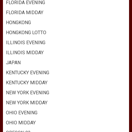
FLORIDA EVENING
FLORIDA MIDDAY
HONGKONG
HONGKONG LOTTO
ILLINOIS EVENING
ILLINOIS MIDDAY
JAPAN
KENTUCKY EVENING
KENTUCKY MIDDAY
NEW YORK EVENING
NEW YORK MIDDAY
OHIO EVENING
OHIO MIDDAY