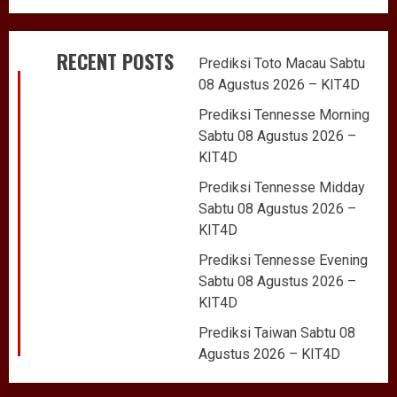
RECENT POSTS
Prediksi Toto Macau Sabtu
08 Agustus 2026 – KIT4D
Prediksi Tennesse Morning
Sabtu 08 Agustus 2026 –
KIT4D
Prediksi Tennesse Midday
Sabtu 08 Agustus 2026 –
KIT4D
Prediksi Tennesse Evening
Sabtu 08 Agustus 2026 –
KIT4D
Prediksi Taiwan Sabtu 08
Agustus 2026 – KIT4D