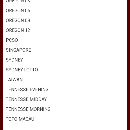
OREGON 03
OREGON 06
OREGON 09
OREGON 12
PCSO
SINGAPORE
SYDNEY
SYDNEY LOTTO
TAIWAN
TENNESSE EVENING
TENNESSE MIDDAY
TENNESSE MORNING
TOTO MACAU