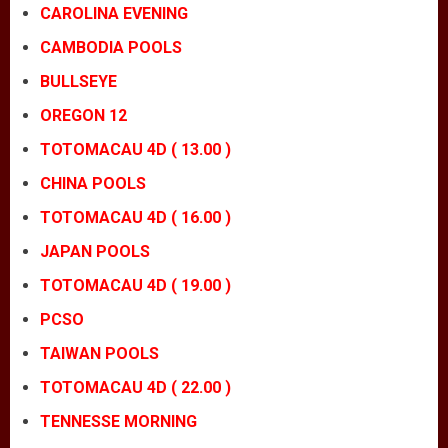
CAROLINA EVENING
CAMBODIA POOLS
BULLSEYE
OREGON 12
TOTOMACAU 4D ( 13.00 )
CHINA POOLS
TOTOMACAU 4D ( 16.00 )
JAPAN POOLS
TOTOMACAU 4D ( 19.00 )
PCSO
TAIWAN POOLS
TOTOMACAU 4D ( 22.00 )
TENNESSE MORNING