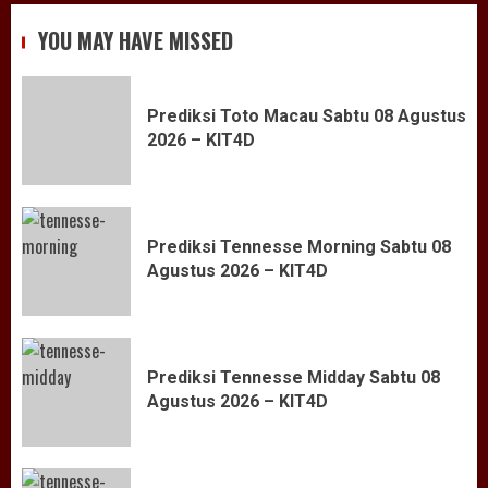
YOU MAY HAVE MISSED
Prediksi Toto Macau Sabtu 08 Agustus
2026 – KIT4D
Prediksi Tennesse Morning Sabtu 08
Agustus 2026 – KIT4D
Prediksi Tennesse Midday Sabtu 08
Agustus 2026 – KIT4D