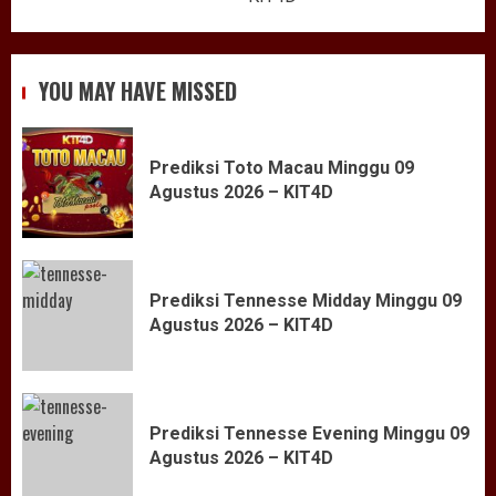
YOU MAY HAVE MISSED
Prediksi Toto Macau Minggu 09
Agustus 2026 – KIT4D
Prediksi Tennesse Midday Minggu 09
Agustus 2026 – KIT4D
Prediksi Tennesse Evening Minggu 09
Agustus 2026 – KIT4D