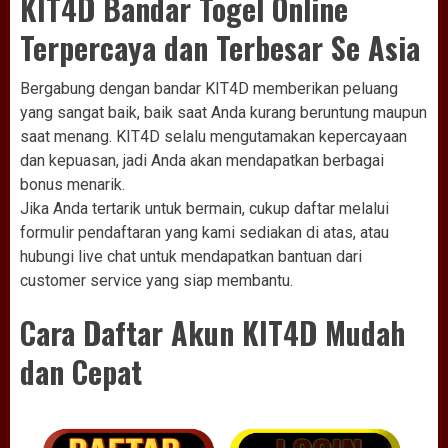
KIT4D Bandar Togel Online
Terpercaya dan Terbesar Se Asia
Bergabung dengan bandar KIT4D memberikan peluang
yang sangat baik, baik saat Anda kurang beruntung maupun
saat menang. KIT4D selalu mengutamakan kepercayaan
dan kepuasan, jadi Anda akan mendapatkan berbagai
bonus menarik.
Jika Anda tertarik untuk bermain, cukup daftar melalui
formulir pendaftaran yang kami sediakan di atas, atau
hubungi live chat untuk mendapatkan bantuan dari
customer service yang siap membantu.
Cara Daftar Akun KIT4D Mudah
dan Cepat