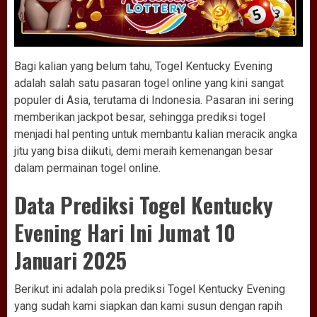
Bagi kalian yang belum tahu, Togel Kentucky Evening
adalah salah satu pasaran togel online yang kini sangat
populer di Asia, terutama di Indonesia. Pasaran ini sering
memberikan jackpot besar, sehingga prediksi togel
menjadi hal penting untuk membantu kalian meracik angka
jitu yang bisa diikuti, demi meraih kemenangan besar
dalam permainan togel online.
Data Prediksi Togel Kentucky
Evening Hari Ini Jumat 10
Januari 2025
Berikut ini adalah pola prediksi Togel Kentucky Evening
yang sudah kami siapkan dan kami susun dengan rapih