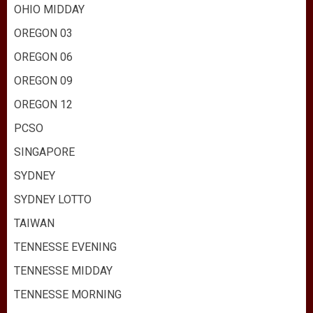
OHIO MIDDAY
OREGON 03
OREGON 06
OREGON 09
OREGON 12
PCSO
SINGAPORE
SYDNEY
SYDNEY LOTTO
TAIWAN
TENNESSE EVENING
TENNESSE MIDDAY
TENNESSE MORNING