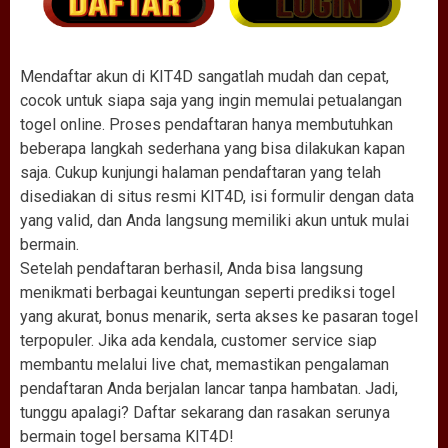
Mendaftar akun di KIT4D sangatlah mudah dan cepat,
cocok untuk siapa saja yang ingin memulai petualangan
togel online. Proses pendaftaran hanya membutuhkan
beberapa langkah sederhana yang bisa dilakukan kapan
saja. Cukup kunjungi halaman pendaftaran yang telah
disediakan di situs resmi KIT4D, isi formulir dengan data
yang valid, dan Anda langsung memiliki akun untuk mulai
bermain.
Setelah pendaftaran berhasil, Anda bisa langsung
menikmati berbagai keuntungan seperti prediksi togel
yang akurat, bonus menarik, serta akses ke pasaran togel
terpopuler. Jika ada kendala, customer service siap
membantu melalui live chat, memastikan pengalaman
pendaftaran Anda berjalan lancar tanpa hambatan. Jadi,
tunggu apalagi? Daftar sekarang dan rasakan serunya
bermain togel bersama KIT4D!