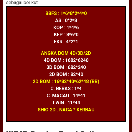
sebagai berikut:
BBFS : 1*6*8*2*4*0
AS : 0*2*8
KOP : 1*4*6
KEP : 8*6*0
EKR : 4*2*1
ANGKA BOM 4D/3D/2D
4D BOM : 1682*6240
3D BOM : 682*240
2D BOM : 82*40
2D BOM : 16*82*40*62*48 (BB)
C. BEBAS : 1*4
C. MACAU : 14*41
TWIN : 11*44
SHIO 2D : NAGA * KERBAU