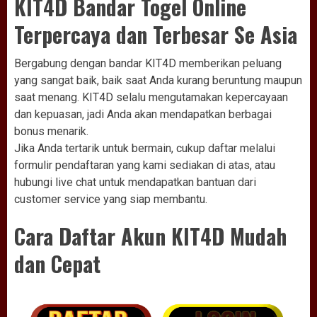
KIT4D Bandar Togel Online
Terpercaya dan Terbesar Se Asia
Bergabung dengan bandar KIT4D memberikan peluang
yang sangat baik, baik saat Anda kurang beruntung maupun
saat menang. KIT4D selalu mengutamakan kepercayaan
dan kepuasan, jadi Anda akan mendapatkan berbagai
bonus menarik.
Jika Anda tertarik untuk bermain, cukup daftar melalui
formulir pendaftaran yang kami sediakan di atas, atau
hubungi live chat untuk mendapatkan bantuan dari
customer service yang siap membantu.
Cara Daftar Akun KIT4D Mudah
dan Cepat