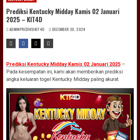
Prediksi Kentucky Midday Kamis 02 Januari
2025 – KIT4D
ADMINPREDIKSIKIT4D
DECEMBER 30, 2024
Prediksi Kentucky Midday Kamis 02 Januari 2025
–
Pada kesempatan ini, kami akan memberikan prediksi
angka keluaran togel Kentucky Midday paling akurat.