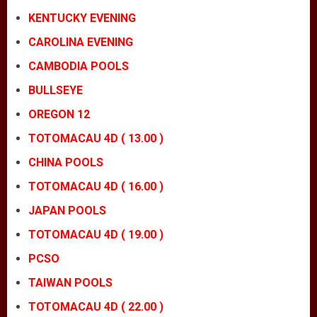
KENTUCKY EVENING
CAROLINA EVENING
CAMBODIA POOLS
BULLSEYE
OREGON 12
TOTOMACAU 4D ( 13.00 )
CHINA POOLS
TOTOMACAU 4D ( 16.00 )
JAPAN POOLS
TOTOMACAU 4D ( 19.00 )
PCSO
TAIWAN POOLS
TOTOMACAU 4D ( 22.00 )