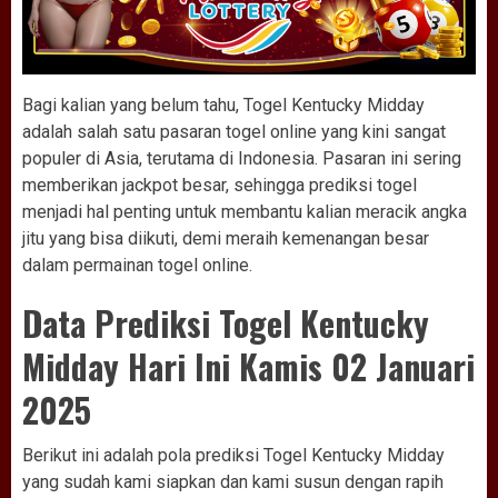
Bagi kalian yang belum tahu, Togel Kentucky Midday
adalah salah satu pasaran togel online yang kini sangat
populer di Asia, terutama di Indonesia. Pasaran ini sering
memberikan jackpot besar, sehingga prediksi togel
menjadi hal penting untuk membantu kalian meracik angka
jitu yang bisa diikuti, demi meraih kemenangan besar
dalam permainan togel online.
Data Prediksi Togel Kentucky
Midday Hari Ini Kamis 02 Januari
2025
Berikut ini adalah pola prediksi Togel Kentucky Midday
yang sudah kami siapkan dan kami susun dengan rapih