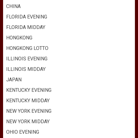
CHINA
FLORIDA EVENING
FLORIDA MIDDAY
HONGKONG
HONGKONG LOTTO
ILLINOIS EVENING
ILLINOIS MIDDAY
JAPAN
KENTUCKY EVENING
KENTUCKY MIDDAY
NEW YORK EVENING
NEW YORK MIDDAY
OHIO EVENING