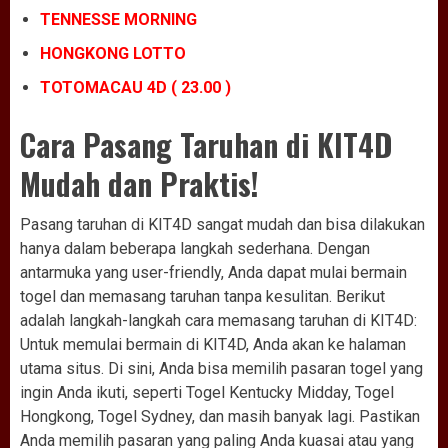
TENNESSE MORNING
HONGKONG LOTTO
TOTOMACAU 4D ( 23.00 )
Cara Pasang Taruhan di KIT4D
Mudah dan Praktis!
Pasang taruhan di KIT4D sangat mudah dan bisa dilakukan
hanya dalam beberapa langkah sederhana. Dengan
antarmuka yang user-friendly, Anda dapat mulai bermain
togel dan memasang taruhan tanpa kesulitan. Berikut
adalah langkah-langkah cara memasang taruhan di KIT4D:
Untuk memulai bermain di KIT4D, Anda akan ke halaman
utama situs. Di sini, Anda bisa memilih pasaran togel yang
ingin Anda ikuti, seperti Togel Kentucky Midday, Togel
Hongkong, Togel Sydney, dan masih banyak lagi. Pastikan
Anda memilih pasaran yang paling Anda kuasai atau yang