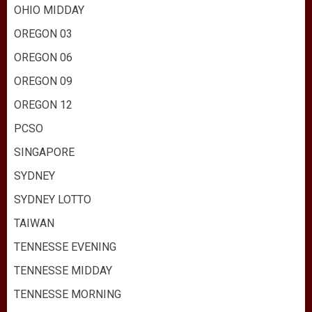
OHIO MIDDAY
OREGON 03
OREGON 06
OREGON 09
OREGON 12
PCSO
SINGAPORE
SYDNEY
SYDNEY LOTTO
TAIWAN
TENNESSE EVENING
TENNESSE MIDDAY
TENNESSE MORNING