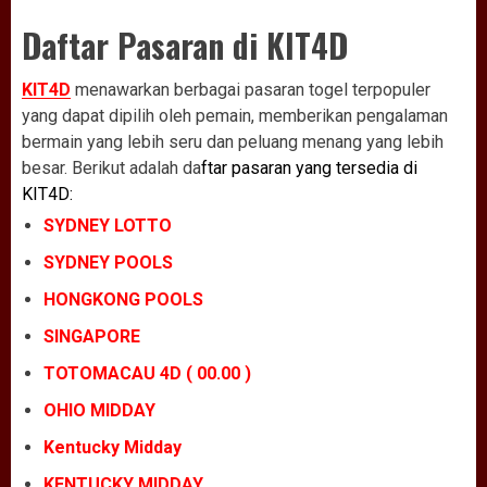
Daftar Pasaran di KIT4D
KIT4D
menawarkan berbagai pasaran togel terpopuler
yang dapat dipilih oleh pemain, memberikan pengalaman
bermain yang lebih seru dan peluang menang yang lebih
besar. Berikut adalah da
ftar pasaran yang tersedia di
KIT4D:
SYDNEY LOTTO
SYDNEY POOLS
HONGKONG POOLS
SINGAPORE
TOTOMACAU 4D ( 00.00 )
OHIO MIDDAY
Kentucky Midday
KENTUCKY MIDDAY