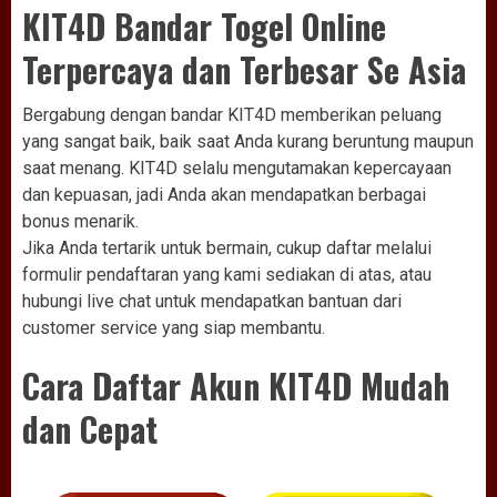
KIT4D Bandar Togel Online
Terpercaya dan Terbesar Se Asia
Bergabung dengan bandar KIT4D memberikan peluang
yang sangat baik, baik saat Anda kurang beruntung maupun
saat menang. KIT4D selalu mengutamakan kepercayaan
dan kepuasan, jadi Anda akan mendapatkan berbagai
bonus menarik.
Jika Anda tertarik untuk bermain, cukup daftar melalui
formulir pendaftaran yang kami sediakan di atas, atau
hubungi live chat untuk mendapatkan bantuan dari
customer service yang siap membantu.
Cara Daftar Akun KIT4D Mudah
dan Cepat