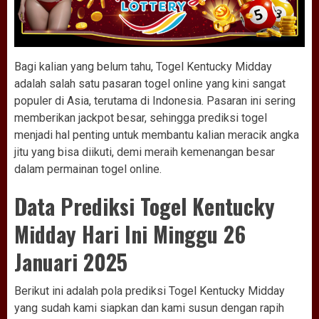
Bagi kalian yang belum tahu, Togel Kentucky Midday
adalah salah satu pasaran togel online yang kini sangat
populer di Asia, terutama di Indonesia. Pasaran ini sering
memberikan jackpot besar, sehingga prediksi togel
menjadi hal penting untuk membantu kalian meracik angka
jitu yang bisa diikuti, demi meraih kemenangan besar
dalam permainan togel online.
Data Prediksi Togel Kentucky
Midday Hari Ini Minggu 26
Januari 2025
Berikut ini adalah pola prediksi Togel Kentucky Midday
yang sudah kami siapkan dan kami susun dengan rapih