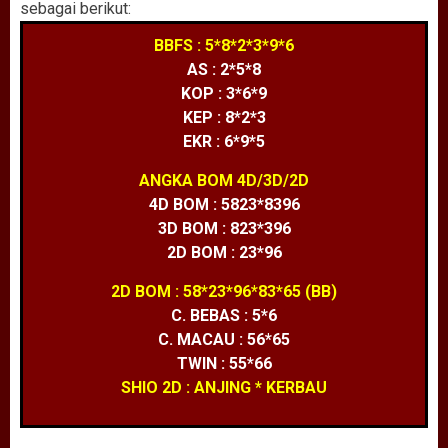
sebagai berikut:
BBFS : 5*8*2*3*9*6
AS : 2*5*8
KOP : 3*6*9
KEP : 8*2*3
EKR : 6*9*5
ANGKA BOM 4D/3D/2D
4D BOM : 5823*8396
3D BOM : 823*396
2D BOM : 23*96
2D BOM : 58*23*96*83*65 (BB)
C. BEBAS : 5*6
C. MACAU : 56*65
TWIN : 55*66
SHIO 2D : ANJING * KERBAU