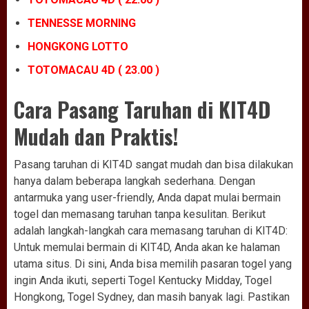
TENNESSE MORNING
HONGKONG LOTTO
TOTOMACAU 4D ( 23.00 )
Cara Pasang Taruhan di KIT4D
Mudah dan Praktis!
Pasang taruhan di KIT4D sangat mudah dan bisa dilakukan
hanya dalam beberapa langkah sederhana. Dengan
antarmuka yang user-friendly, Anda dapat mulai bermain
togel dan memasang taruhan tanpa kesulitan. Berikut
adalah langkah-langkah cara memasang taruhan di KIT4D:
Untuk memulai bermain di KIT4D, Anda akan ke halaman
utama situs. Di sini, Anda bisa memilih pasaran togel yang
ingin Anda ikuti, seperti Togel Kentucky Midday, Togel
Hongkong, Togel Sydney, dan masih banyak lagi. Pastikan