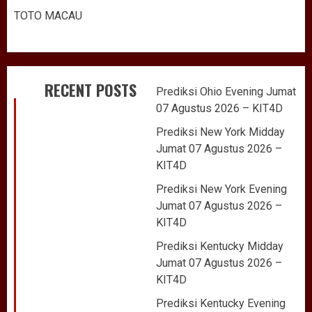
TOTO MACAU
RECENT POSTS
Prediksi Ohio Evening Jumat
07 Agustus 2026 – KIT4D
Prediksi New York Midday
Jumat 07 Agustus 2026 –
KIT4D
Prediksi New York Evening
Jumat 07 Agustus 2026 –
KIT4D
Prediksi Kentucky Midday
Jumat 07 Agustus 2026 –
KIT4D
Prediksi Kentucky Evening