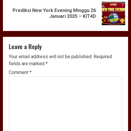
Prediksi New York Evening Minggu 26
Next
Januari 2025 – KIT4D
post:
Leave a Reply
Your email address will not be published.
Required
fields are marked
*
Comment
*