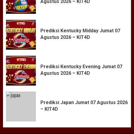
Agustus 2026 – KIT4D
Prediksi Kentucky Midday Jumat 07
Agustus 2026 – KIT4D
Prediksi Kentucky Evening Jumat 07
Agustus 2026 – KIT4D
Prediksi Japan Jumat 07 Agustus 2026
– KIT4D