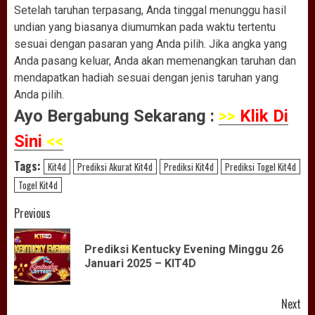
Setelah taruhan terpasang, Anda tinggal menunggu hasil
undian yang biasanya diumumkan pada waktu tertentu
sesuai dengan pasaran yang Anda pilih. Jika angka yang
Anda pasang keluar, Anda akan memenangkan taruhan dan
mendapatkan hadiah sesuai dengan jenis taruhan yang
Anda pilih.
Ayo Bergabung Sekarang :
>>
Klik Di
Sini
<<
Tags:
Kit4d
Prediksi Akurat Kit4d
Prediksi Kit4d
Prediksi Togel Kit4d
Togel Kit4d
Post
Previous
navigation
Prediksi Kentucky Evening Minggu 26
Pr
Januari 2025 – KIT4D
pos
Next