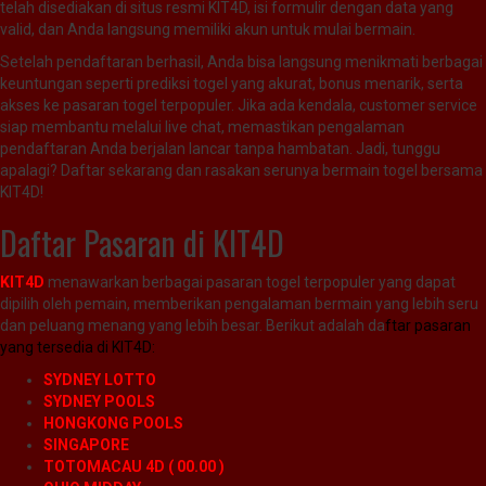
telah disediakan di situs resmi KIT4D, isi formulir dengan data yang
valid, dan Anda langsung memiliki akun untuk mulai bermain.
Setelah pendaftaran berhasil, Anda bisa langsung menikmati berbagai
keuntungan seperti prediksi togel yang akurat, bonus menarik, serta
akses ke pasaran togel terpopuler. Jika ada kendala, customer service
siap membantu melalui live chat, memastikan pengalaman
pendaftaran Anda berjalan lancar tanpa hambatan. Jadi, tunggu
apalagi? Daftar sekarang dan rasakan serunya bermain togel bersama
KIT4D!
Daftar Pasaran di KIT4D
KIT4D
menawarkan berbagai pasaran togel terpopuler yang dapat
dipilih oleh pemain, memberikan pengalaman bermain yang lebih seru
dan peluang menang yang lebih besar. Berikut adalah da
ftar pasaran
yang tersedia di KIT4D:
SYDNEY LOTTO
SYDNEY POOLS
HONGKONG POOLS
SINGAPORE
TOTOMACAU 4D ( 00.00 )