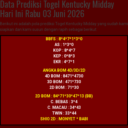
Data Prediksi Togel Kentucky Midday
Hari Ini Rabu 03 Juni 2026
Berikut ini adalah pola prediksi Togel Kentucky Midday yang sudah kami
siapkan dan kami susun dengan rapih sebagai berikut:
BBFS : 8*4*7*1*3*0
AS : 1*3*0
KOP : 8*4*7
KEP : 0*8*3
EKR : 4*7*1
ANGKA BOM 4D/3D/2D
4D BOM : 8471*4730
3D BOM : 471*730
2D BOM : 71*30
2D BOM : 84*71*30*47*13 (BB)
C. BEBAS : 3*4
C. MACAU : 34*43
TWIN : 33*44
SHIO 2D : MONYET * BABI