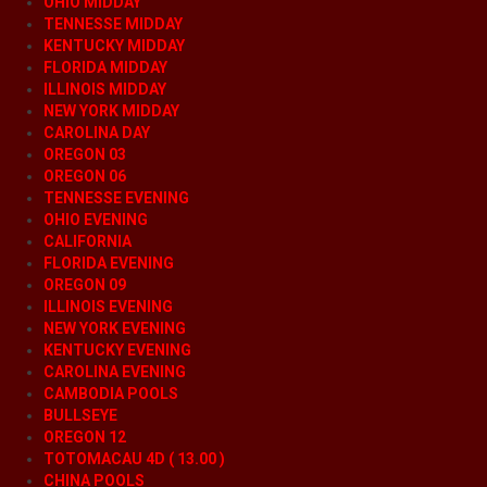
OHIO MIDDAY
TENNESSE MIDDAY
KENTUCKY MIDDAY
FLORIDA MIDDAY
ILLINOIS MIDDAY
NEW YORK MIDDAY
CAROLINA DAY
OREGON 03
OREGON 06
TENNESSE EVENING
OHIO EVENING
CALIFORNIA
FLORIDA EVENING
OREGON 09
ILLINOIS EVENING
NEW YORK EVENING
KENTUCKY EVENING
CAROLINA EVENING
CAMBODIA POOLS
BULLSEYE
OREGON 12
TOTOMACAU 4D ( 13.00 )
CHINA POOLS