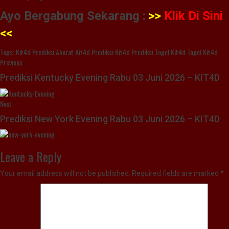
Ayo Bergabung Sekarang :
>>
Klik Di Sini
<<
Tags:
Kit4d
Prediksi Akurat Kit4d
Prediksi Kit4d
Prediksi Togel Kit4d
Togel Kit4d
Post
Previous
Previous
post:
navigation
Prediksi Kentucky Evening Rabu 03 Juni 2026 – KIT4D
Next
Next
post:
Prediksi New York Evening Rabu 03 Juni 2026 – KIT4D
Leave a Reply
Your email address will not be published.
Required fields are marked
*