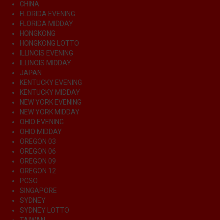
CHINA
FLORIDA EVENING
FLORIDA MIDDAY
HONGKONG
HONGKONG LOTTO
ILLINOIS EVENING
ILLINOIS MIDDAY
JAPAN
KENTUCKY EVENING
KENTUCKY MIDDAY
NEW YORK EVENING
NEW YORK MIDDAY
OHIO EVENING
OHIO MIDDAY
OREGON 03
OREGON 06
OREGON 09
OREGON 12
PCSO
SINGAPORE
SYDNEY
SYDNEY LOTTO
TAIWAN