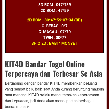
3D BOM : 047*759
2D BOM : 47*59
2D BOM : 30*47*59*07*34 (BB)
C. BEBAS : 0*7
C. MACAU : 07*70
TWIN : 00*77
SHIO 2D : BABI * MONYET
KIT4D Bandar Togel Online
Terpercaya dan Terbesar Se Asia
Bergabung dengan bandar KIT4D memberikan peluang
yang sangat baik, baik saat Anda kurang beruntung maupun
saat menang. KIT4D selalu mengutamakan kepercayaan
dan kepuasan, jadi Anda akan mendapatkan berbagai
bonus menarik.