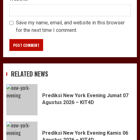
Save my name, email, and website in this browser
for the next time I comment.
RELATED NEWS
Prediksi New York Evening Jumat 07
Agustus 2026 – KIT4D
Prediksi New York Evening Kamis 06
Agustus 2026 – KIT4D