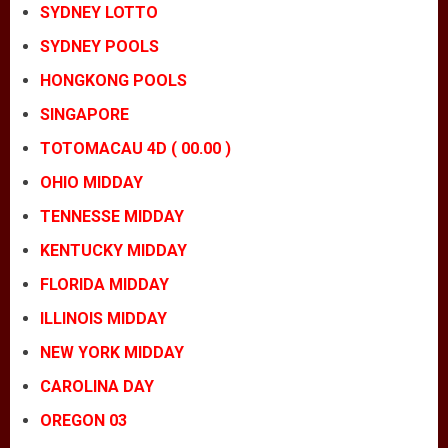
SYDNEY LOTTO
SYDNEY POOLS
HONGKONG POOLS
SINGAPORE
TOTOMACAU 4D ( 00.00 )
OHIO MIDDAY
TENNESSE MIDDAY
KENTUCKY MIDDAY
FLORIDA MIDDAY
ILLINOIS MIDDAY
NEW YORK MIDDAY
CAROLINA DAY
OREGON 03