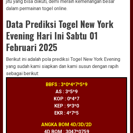
jitu yang bisa diikuti, demi meraih kemenangan besar
dalam permainan togel online.
Data Prediksi Togel New York
Evening Hari Ini Sabtu 01
Februari 2025
Berikut ini adalah pola prediksi Togel New York Evening
yang sudah kami siapkan dan kami susun dengan rapih
sebagai berikut:
BBFS : 3*0*4*7*5*9
AS : 3*5*9
KOP : 0*4*7
KEP : 9*3*0
EKR : 4*7*5
ANGKA BOM 4D/3D/2D
4D BOM : 3047*0759