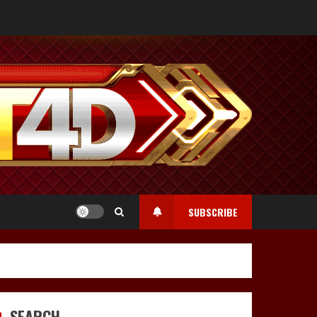
SUBSCRIBE
SEARCH