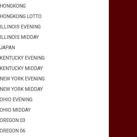
HONGKONG
HONGKONG LOTTO
ILLINOIS EVENING
ILLINOIS MIDDAY
JAPAN
KENTUCKY EVENING
KENTUCKY MIDDAY
NEW YORK EVENING
NEW YORK MIDDAY
OHIO EVENING
OHIO MIDDAY
OREGON 03
OREGON 06