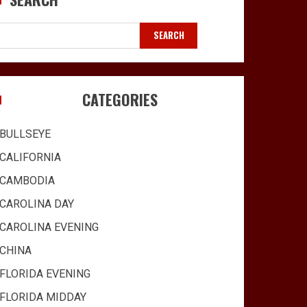
SEARCH
CATEGORIES
BULLSEYE
CALIFORNIA
CAMBODIA
CAROLINA DAY
CAROLINA EVENING
CHINA
FLORIDA EVENING
FLORIDA MIDDAY