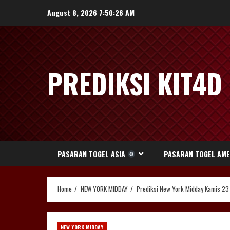
Skip
August 8, 2026
7:50:27 AM
to
content
PREDIKSI KIT4D
PASARAN TOGEL ASIA
PASARAN TOGEL AM
Home
NEW YORK MIDDAY
Prediksi New York Midday Kamis 23
NEW YORK MIDDAY