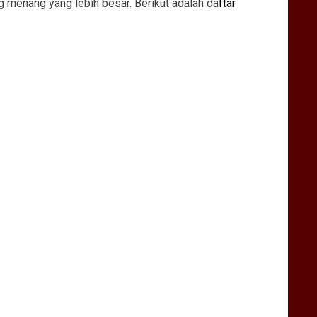
 menang yang lebih besar. Berikut adalah da
ftar