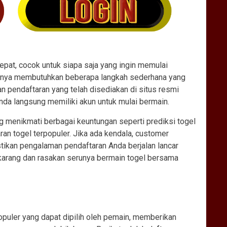
pat, cocok untuk siapa saja yang ingin memulai
 hanya membutuhkan beberapa langkah sederhana yang
an pendaftaran yang telah disediakan di situs resmi
Anda langsung memiliki akun untuk mulai bermain.
g menikmati berbagai keuntungan seperti prediksi togel
ran togel terpopuler. Jika ada kendala, customer
tikan pengalaman pendaftaran Anda berjalan lancar
ekarang dan rasakan serunya bermain togel bersama
puler yang dapat dipilih oleh pemain, memberikan