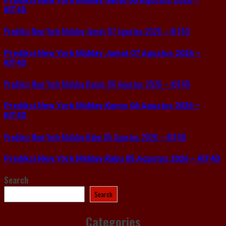
Prediksi New York Midday Sabtu 08 Agustus 2026 –
KIT4D
Prediksi New York Midday Jumat 07 Agustus 2026 – KIT4D
Prediksi New York Midday Jumat 07 Agustus 2026 –
KIT4D
Prediksi New York Midday Kamis 06 Agustus 2026 – KIT4D
Prediksi New York Midday Kamis 06 Agustus 2026 –
KIT4D
Prediksi New York Midday Rabu 05 Agustus 2026 – KIT4D
Prediksi New York Midday Rabu 05 Agustus 2026 – KIT4D
Search
Search
Categories