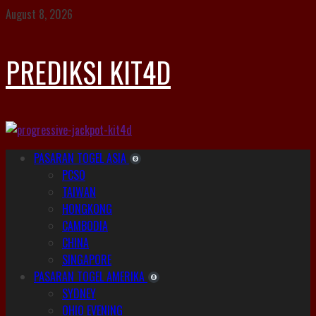
Skip
August 8, 2026
to
content
PREDIKSI KIT4D
Primary
PASARAN TOGEL ASIA
Menu
PCSO
TAIWAN
HONGKONG
CAMBODIA
CHINA
SINGAPORE
PASARAN TOGEL AMERIKA
SYDNEY
OHIO EVENING