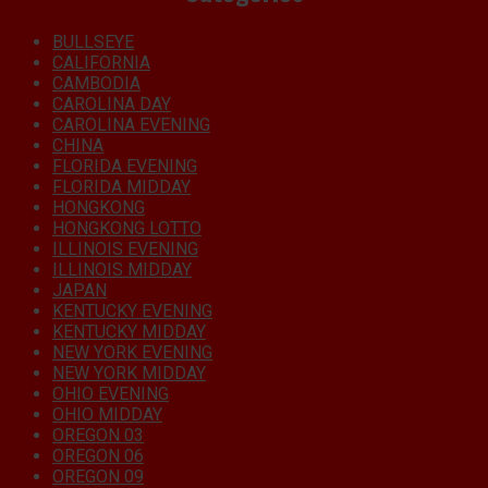
BULLSEYE
CALIFORNIA
CAMBODIA
CAROLINA DAY
CAROLINA EVENING
CHINA
FLORIDA EVENING
FLORIDA MIDDAY
HONGKONG
HONGKONG LOTTO
ILLINOIS EVENING
ILLINOIS MIDDAY
JAPAN
KENTUCKY EVENING
KENTUCKY MIDDAY
NEW YORK EVENING
NEW YORK MIDDAY
OHIO EVENING
OHIO MIDDAY
OREGON 03
OREGON 06
OREGON 09