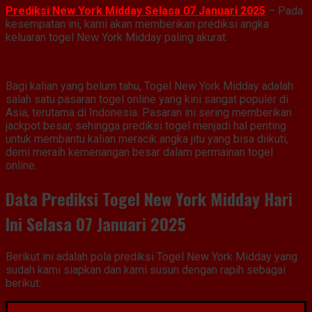
Prediksi New York Midday Selasa 07 Januari 2025
– Pada
kesempatan ini, kami akan memberikan prediksi angka
keluaran togel New York Midday paling akurat.
Bagi kalian yang belum tahu, Togel New York Midday adalah
salah satu pasaran togel online yang kini sangat populer di
Asia, terutama di Indonesia. Pasaran ini sering memberikan
jackpot besar, sehingga prediksi togel menjadi hal penting
untuk membantu kalian meracik angka jitu yang bisa diikuti,
demi meraih kemenangan besar dalam permainan togel
online.
Data Prediksi Togel New York Midday Hari
Ini Selasa 07 Januari 2025
Berikut ini adalah pola prediksi Togel New York Midday yang
sudah kami siapkan dan kami susun dengan rapih sebagai
berikut: