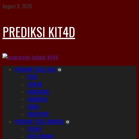
Skip
August 8, 2026
to
content
PREDIKSI KIT4D
Primary
PASARAN TOGEL ASIA
Menu
PCSO
TAIWAN
HONGKONG
CAMBODIA
CHINA
SINGAPORE
PASARAN TOGEL AMERIKA
SYDNEY
OHIO EVENING