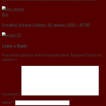
Next
Next
post:
Prediksi Oregon 3 Kamis 30 Januari 2025 – KIT4D
Leave a Reply
Your email address will not be published.
Required fields are
marked
*
Comment
*
Name
*