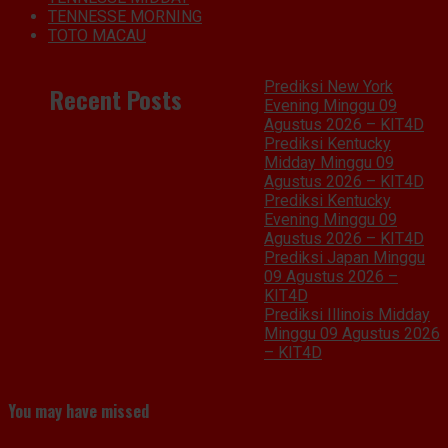
TENNESSE MORNING
TOTO MACAU
Prediksi New York
Recent Posts
Evening Minggu 09
Agustus 2026 – KIT4D
Prediksi Kentucky
Midday Minggu 09
Agustus 2026 – KIT4D
Prediksi Kentucky
Evening Minggu 09
Agustus 2026 – KIT4D
Prediksi Japan Minggu
09 Agustus 2026 –
KIT4D
Prediksi Illinois Midday
Minggu 09 Agustus 2026
– KIT4D
You may have missed