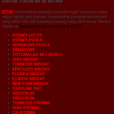
KIT4D
menawarkan berbagai pasaran togel terpopuler yang
dapat dipilih oleh pemain, memberikan pengalaman bermain
yang lebih seru dan peluang menang yang lebih besar. Berikut
adalah da
ftar pasaran yang tersedia di KIT4D:
SYDNEY LOTTO
SYDNEY POOLS
HONGKONG POOLS
SINGAPORE
TOTOMACAU 4D ( 00.00 )
OHIO MIDDAY
TENNESSE MIDDAY
KENTUCKY MIDDAY
FLORIDA MIDDAY
ILLINOIS MIDDAY
NEW YORK MIDDAY
CAROLINA DAY
OREGON 03
OREGON 06
TENNESSE EVENING
OHIO EVENING
CALIFORNIA