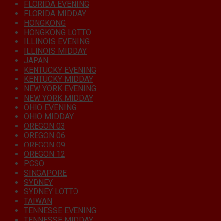
FLORIDA EVENING
FLORIDA MIDDAY
HONGKONG
HONGKONG LOTTO
ILLINOIS EVENING
ILLINOIS MIDDAY
JAPAN
KENTUCKY EVENING
KENTUCKY MIDDAY
NEW YORK EVENING
NEW YORK MIDDAY
OHIO EVENING
OHIO MIDDAY
OREGON 03
OREGON 06
OREGON 09
OREGON 12
PCSO
SINGAPORE
SYDNEY
SYDNEY LOTTO
TAIWAN
TENNESSE EVENING
TENNESSE MIDDAY