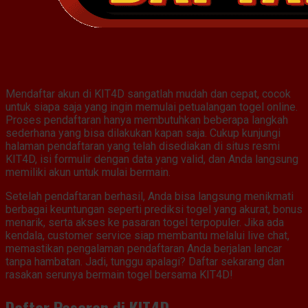
Mendaftar akun di KIT4D sangatlah mudah dan cepat, cocok
untuk siapa saja yang ingin memulai petualangan togel online.
Proses pendaftaran hanya membutuhkan beberapa langkah
sederhana yang bisa dilakukan kapan saja. Cukup kunjungi
halaman pendaftaran yang telah disediakan di situs resmi
KIT4D, isi formulir dengan data yang valid, dan Anda langsung
memiliki akun untuk mulai bermain.
Setelah pendaftaran berhasil, Anda bisa langsung menikmati
berbagai keuntungan seperti prediksi togel yang akurat, bonus
menarik, serta akses ke pasaran togel terpopuler. Jika ada
kendala, customer service siap membantu melalui live chat,
memastikan pengalaman pendaftaran Anda berjalan lancar
tanpa hambatan. Jadi, tunggu apalagi? Daftar sekarang dan
rasakan serunya bermain togel bersama KIT4D!
Daftar Pasaran di KIT4D