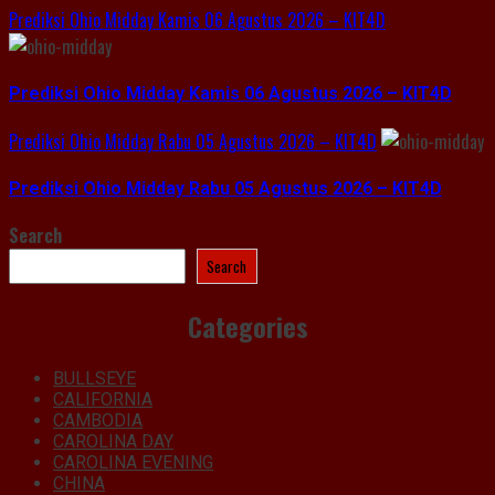
Prediksi Ohio Midday Kamis 06 Agustus 2026 – KIT4D
Prediksi Ohio Midday Kamis 06 Agustus 2026 – KIT4D
Prediksi Ohio Midday Rabu 05 Agustus 2026 – KIT4D
Prediksi Ohio Midday Rabu 05 Agustus 2026 – KIT4D
Search
Search
Categories
BULLSEYE
CALIFORNIA
CAMBODIA
CAROLINA DAY
CAROLINA EVENING
CHINA