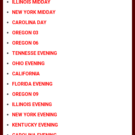
ILLINOIS MIDDAY
NEW YORK MIDDAY
CAROLINA DAY
OREGON 03
OREGON 06
TENNESSE EVENING
OHIO EVENING
CALIFORNIA
FLORIDA EVENING
OREGON 09
ILLINOIS EVENING
NEW YORK EVENING
KENTUCKY EVENING