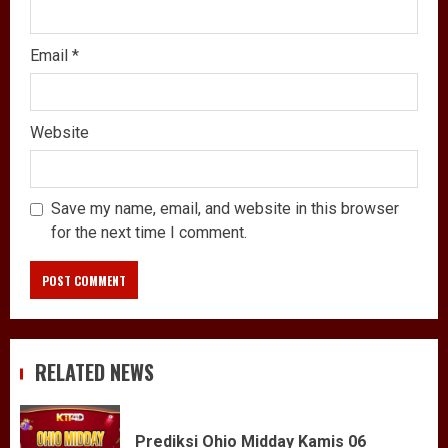
Email
*
Website
Save my name, email, and website in this browser
for the next time I comment.
RELATED NEWS
Prediksi Ohio Midday Kamis 06