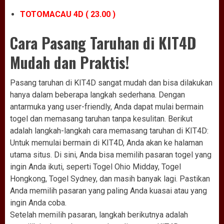
TOTOMACAU 4D ( 23.00 )
Cara Pasang Taruhan di KIT4D
Mudah dan Praktis!
Pasang taruhan di KIT4D sangat mudah dan bisa dilakukan
hanya dalam beberapa langkah sederhana. Dengan
antarmuka yang user-friendly, Anda dapat mulai bermain
togel dan memasang taruhan tanpa kesulitan. Berikut
adalah langkah-langkah cara memasang taruhan di KIT4D:
Untuk memulai bermain di KIT4D, Anda akan ke halaman
utama situs. Di sini, Anda bisa memilih pasaran togel yang
ingin Anda ikuti, seperti Togel Ohio Midday, Togel
Hongkong, Togel Sydney, dan masih banyak lagi. Pastikan
Anda memilih pasaran yang paling Anda kuasai atau yang
ingin Anda coba.
Setelah memilih pasaran, langkah berikutnya adalah