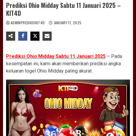
Prediksi Ohio Midday Sabtu 11 Januari 2025 –
KIT4D
ADMINPREDIKSIKIT4D
JANUARY 11, 2025
Prediksi Ohio Midday Sabtu 11 Januari 2025
– Pada
kesempatan ini, kami akan memberikan prediksi angka
keluaran togel Ohio Midday paling akurat.