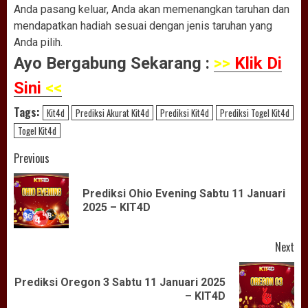
Anda pasang keluar, Anda akan memenangkan taruhan dan
mendapatkan hadiah sesuai dengan jenis taruhan yang
Anda pilih.
Ayo Bergabung Sekarang :
>>
Klik Di
Sini
<<
Tags:
Kit4d
Prediksi Akurat Kit4d
Prediksi Kit4d
Prediksi Togel Kit4d
Togel Kit4d
Post
Previous
navigation
Prediksi Ohio Evening Sabtu 11 Januari
Pr
2025 – KIT4D
pos
Next
Prediksi Oregon 3 Sabtu 11 Januari 2025
Next
– KIT4D
post: