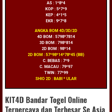
AS : 1*8*4
KOP : 5*7*9
KEP : 4*1*5
EKR : 9*7*8
ANGKA BOM 4D/3D/2D
4D BOM : 5798*7814
3D BOM : 798*814
2D BOM : 98*14
2D BOM : 57*98*14*78*45 (BB)
C. BEBAS : 7*9
C. MACAU : 79*97
TWIN : 77*99
SHIO 2D : BABI * ULAR
KIT4D Bandar Togel Online
Terpercaya dan Terbesar Se Asia