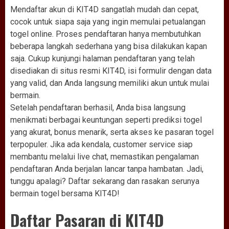
Mendaftar akun di KIT4D sangatlah mudah dan cepat,
cocok untuk siapa saja yang ingin memulai petualangan
togel online. Proses pendaftaran hanya membutuhkan
beberapa langkah sederhana yang bisa dilakukan kapan
saja. Cukup kunjungi halaman pendaftaran yang telah
disediakan di situs resmi KIT4D, isi formulir dengan data
yang valid, dan Anda langsung memiliki akun untuk mulai
bermain.
Setelah pendaftaran berhasil, Anda bisa langsung
menikmati berbagai keuntungan seperti prediksi togel
yang akurat, bonus menarik, serta akses ke pasaran togel
terpopuler. Jika ada kendala, customer service siap
membantu melalui live chat, memastikan pengalaman
pendaftaran Anda berjalan lancar tanpa hambatan. Jadi,
tunggu apalagi? Daftar sekarang dan rasakan serunya
bermain togel bersama KIT4D!
Daftar Pasaran di KIT4D