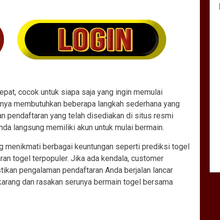
pat, cocok untuk siapa saja yang ingin memulai
 hanya membutuhkan beberapa langkah sederhana yang
an pendaftaran yang telah disediakan di situs resmi
Anda langsung memiliki akun untuk mulai bermain.
g menikmati berbagai keuntungan seperti prediksi togel
ran togel terpopuler. Jika ada kendala, customer
tikan pengalaman pendaftaran Anda berjalan lancar
ekarang dan rasakan serunya bermain togel bersama