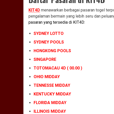
KIT4D
menawarkan berbagai pasaran togel terpo
pengalaman bermain yang lebih seru dan peluang
pasaran yang tersedia di KIT4D:
SYDNEY LOTTO
SYDNEY POOLS
HONGKONG POOLS
SINGAPORE
TOTOMACAU 4D ( 00.00 )
OHIO MIDDAY
TENNESSE MIDDAY
KENTUCKY MIDDAY
FLORIDA MIDDAY
ILLINOIS MIDDAY