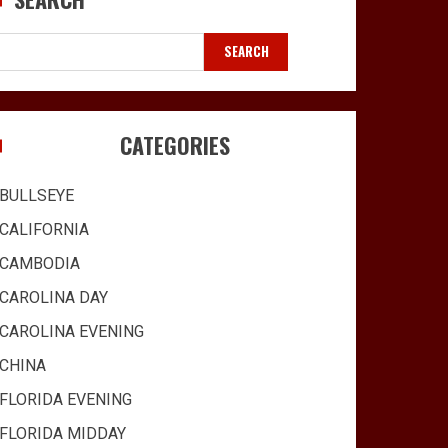
SEARCH
CATEGORIES
BULLSEYE
CALIFORNIA
CAMBODIA
CAROLINA DAY
CAROLINA EVENING
CHINA
FLORIDA EVENING
FLORIDA MIDDAY