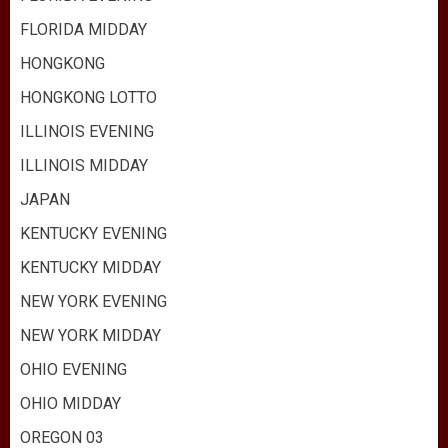
FLORIDA MIDDAY
HONGKONG
HONGKONG LOTTO
ILLINOIS EVENING
ILLINOIS MIDDAY
JAPAN
KENTUCKY EVENING
KENTUCKY MIDDAY
NEW YORK EVENING
NEW YORK MIDDAY
OHIO EVENING
OHIO MIDDAY
OREGON 03