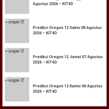
Agustus 2026 – KIT4D
Prediksi Oregon 12 Sabtu 08 Agustus
2026 – KIT4D
Prediksi Oregon 12 Jumat 07 Agustus
2026 – KIT4D
Prediksi Oregon 12 Kamis 06 Agustus
2026 – KIT4D