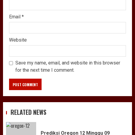
Email
*
Website
Save my name, email, and website in this browser
for the next time I comment.
RELATED NEWS
Prediksi Oregon 12 Minggu 09