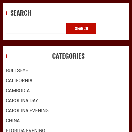
SEARCH
SEARCH
CATEGORIES
BULLSEYE
CALIFORNIA
CAMBODIA
CAROLINA DAY
CAROLINA EVENING
CHINA
FLORIDA EVENING