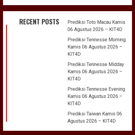
RECENT POSTS
Prediksi Toto Macau Kamis
06 Agustus 2026 – KIT4D
Prediksi Tennesse Morning
Kamis 06 Agustus 2026 –
KIT4D
Prediksi Tennesse Midday
Kamis 06 Agustus 2026 –
KIT4D
Prediksi Tennesse Evening
Kamis 06 Agustus 2026 –
KIT4D
Prediksi Taiwan Kamis 06
Agustus 2026 – KIT4D