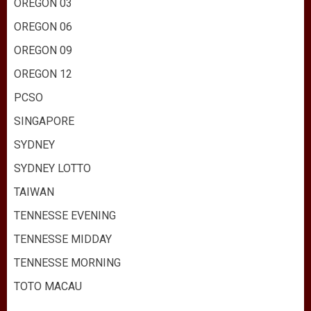
OREGON 03
OREGON 06
OREGON 09
OREGON 12
PCSO
SINGAPORE
SYDNEY
SYDNEY LOTTO
TAIWAN
TENNESSE EVENING
TENNESSE MIDDAY
TENNESSE MORNING
TOTO MACAU