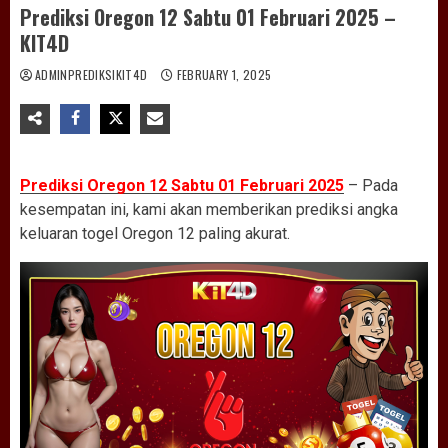
Prediksi Oregon 12 Sabtu 01 Februari 2025 –
KIT4D
ADMINPREDIKSIKIT4D
FEBRUARY 1, 2025
Prediksi Oregon 12 Sabtu 01 Februari 2025
– Pada
kesempatan ini, kami akan memberikan prediksi angka
keluaran togel Oregon 12 paling akurat.