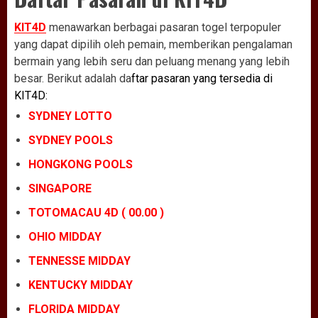
KIT4D
menawarkan berbagai pasaran togel terpopuler
yang dapat dipilih oleh pemain, memberikan pengalaman
bermain yang lebih seru dan peluang menang yang lebih
besar. Berikut adalah da
ftar pasaran yang tersedia di
KIT4D:
SYDNEY LOTTO
SYDNEY POOLS
HONGKONG POOLS
SINGAPORE
TOTOMACAU 4D ( 00.00 )
OHIO MIDDAY
TENNESSE MIDDAY
KENTUCKY MIDDAY
FLORIDA MIDDAY