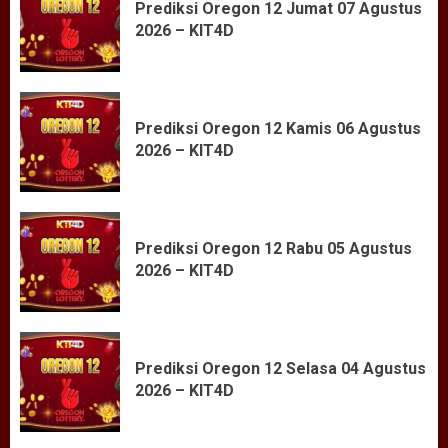
Prediksi Oregon 12 Jumat 07 Agustus
2026 – KIT4D
Prediksi Oregon 12 Kamis 06 Agustus
2026 – KIT4D
Prediksi Oregon 12 Rabu 05 Agustus
2026 – KIT4D
Prediksi Oregon 12 Selasa 04 Agustus
2026 – KIT4D