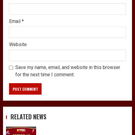
Email
*
Website
Save my name, email, and website in this browser
for the next time I comment.
RELATED NEWS