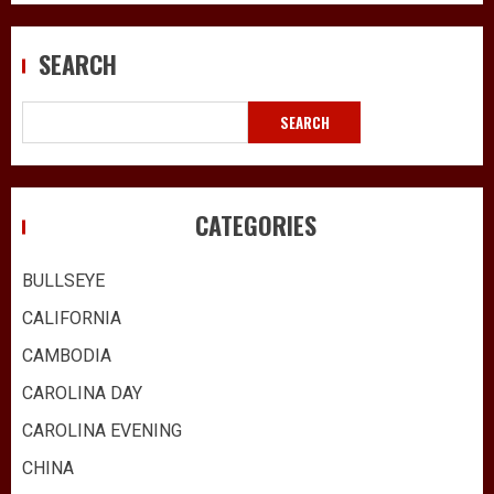
SEARCH
SEARCH
CATEGORIES
BULLSEYE
CALIFORNIA
CAMBODIA
CAROLINA DAY
CAROLINA EVENING
CHINA