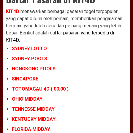
KIT4D
menawarkan berbagai pasaran togel terpopuler
yang dapat dipilih oleh pemain, memberikan pengalaman
bermain yang lebih seru dan peluang menang yang lebih
besar. Berikut adalah da
ftar pasaran yang tersedia di
KIT4D:
SYDNEY LOTTO
SYDNEY POOLS
HONGKONG POOLS
SINGAPORE
TOTOMACAU 4D ( 00.00 )
OHIO MIDDAY
TENNESSE MIDDAY
KENTUCKY MIDDAY
FLORIDA MIDDAY