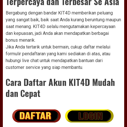
Terpercaya dan Terbesar Se Asia
Bergabung dengan bandar KIT4D memberikan peluang
yang sangat baik, baik saat Anda kurang beruntung maupun
saat menang. KIT4D selalu mengutamakan kepercayaan
dan kepuasan, jadi Anda akan mendapatkan berbagai
bonus menarik.
Jika Anda tertarik untuk bermain, cukup daftar melalui
formulir pendaftaran yang kami sediakan di atas, atau
hubungi live chat untuk mendapatkan bantuan dari
customer service yang siap membantu.
Cara Daftar Akun KIT4D Mudah
dan Cepat