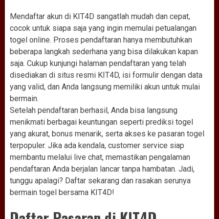
Mendaftar akun di KIT4D sangatlah mudah dan cepat,
cocok untuk siapa saja yang ingin memulai petualangan
togel online. Proses pendaftaran hanya membutuhkan
beberapa langkah sederhana yang bisa dilakukan kapan
saja. Cukup kunjungi halaman pendaftaran yang telah
disediakan di situs resmi KIT4D, isi formulir dengan data
yang valid, dan Anda langsung memiliki akun untuk mulai
bermain.
Setelah pendaftaran berhasil, Anda bisa langsung
menikmati berbagai keuntungan seperti prediksi togel
yang akurat, bonus menarik, serta akses ke pasaran togel
terpopuler. Jika ada kendala, customer service siap
membantu melalui live chat, memastikan pengalaman
pendaftaran Anda berjalan lancar tanpa hambatan. Jadi,
tunggu apalagi? Daftar sekarang dan rasakan serunya
bermain togel bersama KIT4D!
Daftar Pasaran di KIT4D