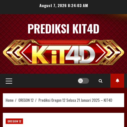
Skip
August 7, 2026
8:24:04 AM
to
content
PREDIKSI KIT4D
Primary
Menu
Home
OREGON 12
Prediksi Oregon 12 Selasa 21 Januari 2025 – KIT4D
OREGON 12