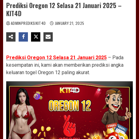
Prediksi Oregon 12 Selasa 21 Januari 2025 –
KIT4D
ADMINPREDIKSIKIT4D
JANUARY 21, 2025
Prediksi Oregon 12 Selasa 21 Januari 2025
– Pada
kesempatan ini, kami akan memberikan prediksi angka
keluaran togel Oregon 12 paling akurat.