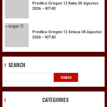
Prediksi Oregon 12 Rabu 05 Agustus
2026 – KIT4D
Prediksi Oregon 12 Selasa 04 Agustus
2026 – KIT4D
SEARCH
SEARCH
CATEGORIES