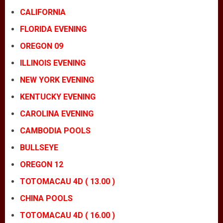
CALIFORNIA
FLORIDA EVENING
OREGON 09
ILLINOIS EVENING
NEW YORK EVENING
KENTUCKY EVENING
CAROLINA EVENING
CAMBODIA POOLS
BULLSEYE
OREGON 12
TOTOMACAU 4D ( 13.00 )
CHINA POOLS
TOTOMACAU 4D ( 16.00 )