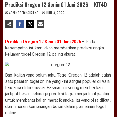
Prediksi Oregon 12 Senin 01 Juni 2026 – KIT4D
ADMINPREDIKSIKIT4D
JUNE 3, 2026
Prediksi Oregon 12 Senin 01 Juni 2026
– Pada
kesempatan ini, kami akan memberikan prediksi angka
keluaran togel Oregon 12 paling akurat.
Bagi kalian yang belum tahu, Togel Oregon 12 adalah salah
satu pasaran togel online yang kini sangat populer di Asia,
terutama di Indonesia. Pasaran ini sering memberikan
jackpot besar, sehingga prediksi togel menjadi hal penting
untuk membantu kalian meracik angka jitu yang bisa diikuti,
demi meraih kemenangan besar dalam permainan togel
online.