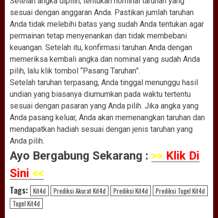
Setelah angka dipilih, tentukan nominal taruhan yang
sesuai dengan anggaran Anda. Pastikan jumlah taruhan
Anda tidak melebihi batas yang sudah Anda tentukan agar
permainan tetap menyenankan dan tidak membebani
keuangan. Setelah itu, konfirmasi taruhan Anda dengan
memeriksa kembali angka dan nominal yang sudah Anda
pilih, lalu klik tombol “Pasang Taruhan”.
Setelah taruhan terpasang, Anda tinggal menunggu hasil
undian yang biasanya diumumkan pada waktu tertentu
sesuai dengan pasaran yang Anda pilih. Jika angka yang
Anda pasang keluar, Anda akan memenangkan taruhan dan
mendapatkan hadiah sesuai dengan jenis taruhan yang
Anda pilih.
Ayo Bergabung Sekarang :
>>
Klik Di
Sini
<<
Tags:
Kit4d
Prediksi Akurat Kit4d
Prediksi Kit4d
Prediksi Togel Kit4d
Togel Kit4d