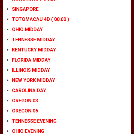
SINGAPORE
TOTOMACAU 4D ( 00.00 )
OHIO MIDDAY
TENNESSE MIDDAY
KENTUCKY MIDDAY
FLORIDA MIDDAY
ILLINOIS MIDDAY
NEW YORK MIDDAY
CAROLINA DAY
OREGON 03
OREGON 06
TENNESSE EVENING
OHIO EVENING