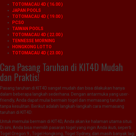
TOTOMACAU 4D ( 16.00 )
JAPAN POOLS
TOTOMACAU 4D ( 19.00 )
PCSO
TAIWAN POOLS
TOTOMACAU 4D ( 22.00 )
TENNESSE MORNING
HONGKONG LOTTO
TOTOMACAU 4D ( 23.00 )
Cara Pasang Taruhan di KIT4D Mudah
dan Praktis!
Pasang taruhan di KIT4D sangat mudah dan bisa dilakukan hanya
dalam beberapa langkah sederhana. Dengan antarmuka yang user-
friendly, Anda dapat mulai bermain togel dan memasang taruhan
tanpa kesulitan. Berikut adalah langkah-langkah cara memasang
taruhan di KIT4D:
Untuk memulai bermain di KIT4D, Anda akan ke halaman utama situs.
Di sini, Anda bisa memilih pasaran togel yang ingin Anda ikuti, seperti
Togel Oregon 9 , Togel Hongkong, Togel Sydney, dan masih banyak lagi.