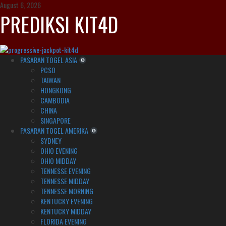
Skip
August 6, 2026
to
PREDIKSI KIT4D
content
Primary
PASARAN TOGEL ASIA
Menu
PCSO
TAIWAN
HONGKONG
CAMBODIA
CHINA
SINGAPORE
PASARAN TOGEL AMERIKA
SYDNEY
OHIO EVENING
OHIO MIDDAY
TENNESSE EVENING
TENNESSE MIDDAY
TENNESSE MORNING
KENTUCKY EVENING
KENTUCKY MIDDAY
FLORIDA EVENING