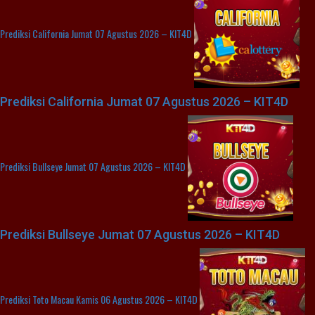
Prediksi California Jumat 07 Agustus 2026 – KIT4D
Prediksi California Jumat 07 Agustus 2026 – KIT4D
Prediksi Bullseye Jumat 07 Agustus 2026 – KIT4D
Prediksi Bullseye Jumat 07 Agustus 2026 – KIT4D
Prediksi Toto Macau Kamis 06 Agustus 2026 – KIT4D