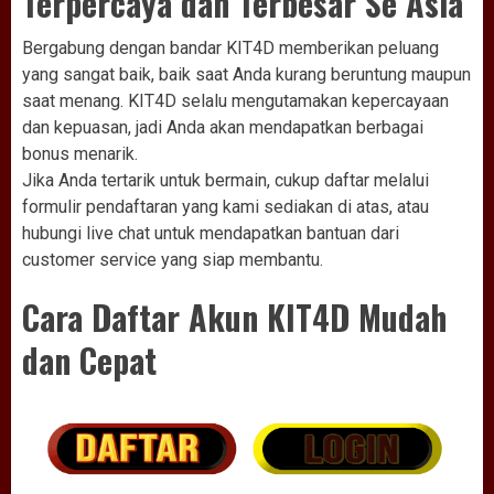
Terpercaya dan Terbesar Se Asia
Bergabung dengan bandar KIT4D memberikan peluang
yang sangat baik, baik saat Anda kurang beruntung maupun
saat menang. KIT4D selalu mengutamakan kepercayaan
dan kepuasan, jadi Anda akan mendapatkan berbagai
bonus menarik.
Jika Anda tertarik untuk bermain, cukup daftar melalui
formulir pendaftaran yang kami sediakan di atas, atau
hubungi live chat untuk mendapatkan bantuan dari
customer service yang siap membantu.
Cara Daftar Akun KIT4D Mudah
dan Cepat