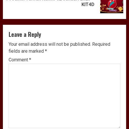
KIT4D
post:
Leave a Reply
Your email address will not be published.
Required
fields are marked
*
Comment
*