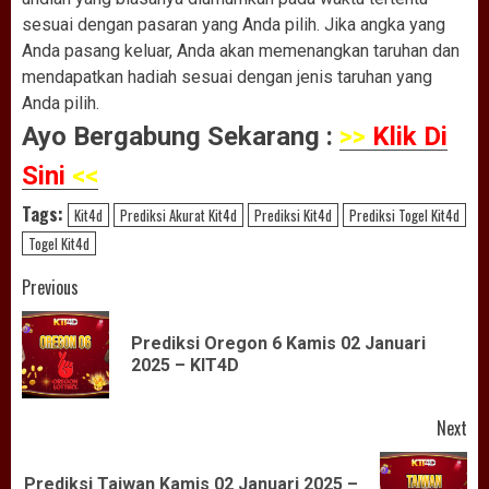
sesuai dengan pasaran yang Anda pilih. Jika angka yang
Anda pasang keluar, Anda akan memenangkan taruhan dan
mendapatkan hadiah sesuai dengan jenis taruhan yang
Anda pilih.
Ayo Bergabung Sekarang :
>>
Klik Di
Sini
<<
Tags:
Kit4d
Prediksi Akurat Kit4d
Prediksi Kit4d
Prediksi Togel Kit4d
Togel Kit4d
Post
Previous
navigation
Prediksi Oregon 6 Kamis 02 Januari
Pr
2025 – KIT4D
pos
Next
Prediksi Taiwan Kamis 02 Januari 2025 –
Next