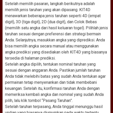
Setelah memilih pasaran, langkah berikutnya adalah
memilih jenis taruhan yang akan dipasang. KIT4D
menawarkan beberapa jenis taruhan seperti 4D (empat
digit), 3D (tiga digit), 2D (dua digit), dan Colok Bebas
(memilih satu angka dari hasil keluaran togel). Pilihlah jenis
taruhan sesuai dengan preferensi dan strategi bermain
Anda. Selanjutnya, masukkan angka yang diprediksi. Anda
bisa memilih angka secara manual atau menggunakan
angka prediksi yang disediakan oleh KIT4D yang biasanya
tersedia di halaman prediksi.
Setelah angka dipilih, tentukan nominal taruhan yang
sesuai dengan anggaran Anda. Pastikan jumlah taruhan
Anda tidak melebihi batas yang sudah Anda tentukan agar
permainan tetap menyenankan dan tidak membebani
keuangan. Setelah itu, konfirmasi taruhan Anda dengan
memeriksa kembali angka dan nominal yang sudah Anda
pilih, lalu klik tombol “Pasang Taruhan”.
Setelah taruhan terpasang, Anda tinggal menunggu hasil
undian yang biasanya diumumkan pada waktu tertentu