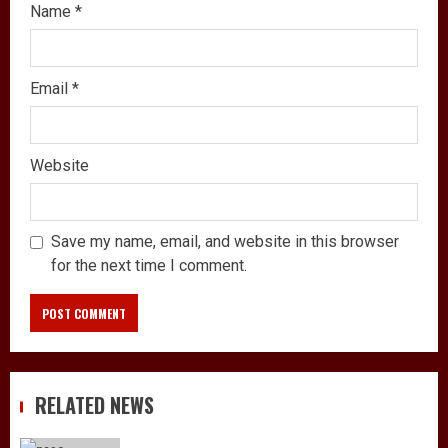
Name
*
Email
*
Website
Save my name, email, and website in this browser
for the next time I comment.
RELATED NEWS