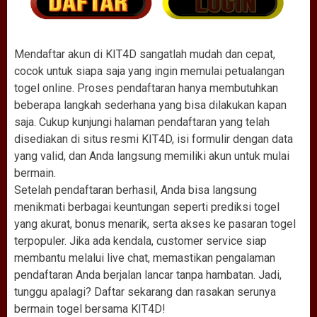
Mendaftar akun di KIT4D sangatlah mudah dan cepat,
cocok untuk siapa saja yang ingin memulai petualangan
togel online. Proses pendaftaran hanya membutuhkan
beberapa langkah sederhana yang bisa dilakukan kapan
saja. Cukup kunjungi halaman pendaftaran yang telah
disediakan di situs resmi KIT4D, isi formulir dengan data
yang valid, dan Anda langsung memiliki akun untuk mulai
bermain.
Setelah pendaftaran berhasil, Anda bisa langsung
menikmati berbagai keuntungan seperti prediksi togel
yang akurat, bonus menarik, serta akses ke pasaran togel
terpopuler. Jika ada kendala, customer service siap
membantu melalui live chat, memastikan pengalaman
pendaftaran Anda berjalan lancar tanpa hambatan. Jadi,
tunggu apalagi? Daftar sekarang dan rasakan serunya
bermain togel bersama KIT4D!