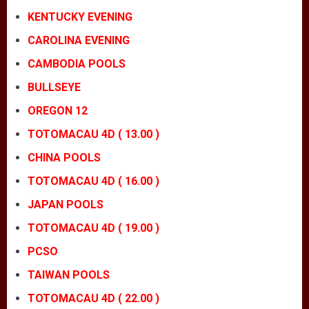
KENTUCKY EVENING
CAROLINA EVENING
CAMBODIA POOLS
BULLSEYE
OREGON 12
TOTOMACAU 4D ( 13.00 )
CHINA POOLS
TOTOMACAU 4D ( 16.00 )
JAPAN POOLS
TOTOMACAU 4D ( 19.00 )
PCSO
TAIWAN POOLS
TOTOMACAU 4D ( 22.00 )