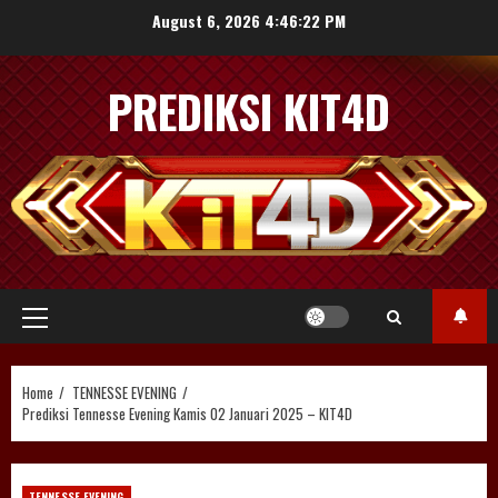
Skip
August 6, 2026
4:46:23 PM
to
content
PREDIKSI KIT4D
Primary
Menu
Home
TENNESSE EVENING
Prediksi Tennesse Evening Kamis 02 Januari 2025 – KIT4D
TENNESSE EVENING