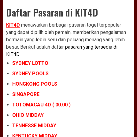
Daftar Pasaran di KIT4D
KIT4D
menawarkan berbagai pasaran togel terpopuler
yang dapat dipilih oleh pemain, memberikan pengalaman
bermain yang lebih seru dan peluang menang yang lebih
besar. Berikut adalah da
ftar pasaran yang tersedia di
KIT4D:
SYDNEY LOTTO
SYDNEY POOLS
HONGKONG POOLS
SINGAPORE
TOTOMACAU 4D ( 00.00 )
OHIO MIDDAY
TENNESSE MIDDAY
KENTUCKY MIDDAY