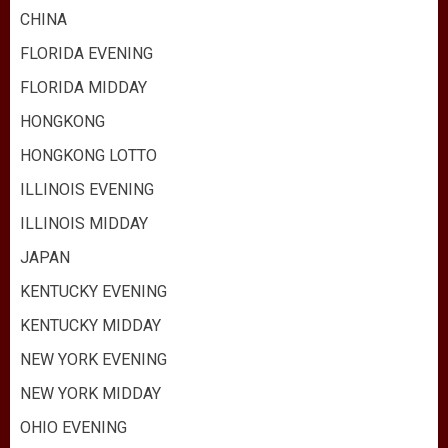
CHINA
FLORIDA EVENING
FLORIDA MIDDAY
HONGKONG
HONGKONG LOTTO
ILLINOIS EVENING
ILLINOIS MIDDAY
JAPAN
KENTUCKY EVENING
KENTUCKY MIDDAY
NEW YORK EVENING
NEW YORK MIDDAY
OHIO EVENING