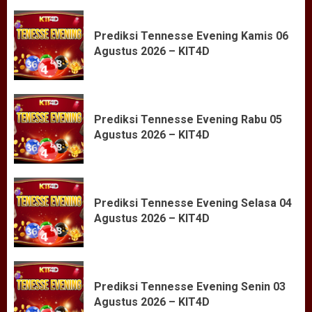
Prediksi Tennesse Evening Kamis 06
Agustus 2026 – KIT4D
Prediksi Tennesse Evening Rabu 05
Agustus 2026 – KIT4D
Prediksi Tennesse Evening Selasa 04
Agustus 2026 – KIT4D
Prediksi Tennesse Evening Senin 03
Agustus 2026 – KIT4D