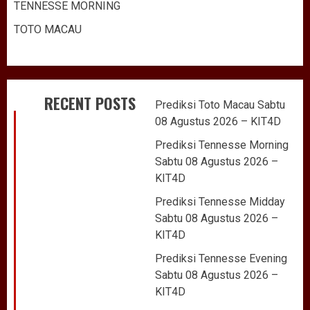
TENNESSE MORNING
TOTO MACAU
RECENT POSTS
Prediksi Toto Macau Sabtu
08 Agustus 2026 – KIT4D
Prediksi Tennesse Morning
Sabtu 08 Agustus 2026 –
KIT4D
Prediksi Tennesse Midday
Sabtu 08 Agustus 2026 –
KIT4D
Prediksi Tennesse Evening
Sabtu 08 Agustus 2026 –
KIT4D