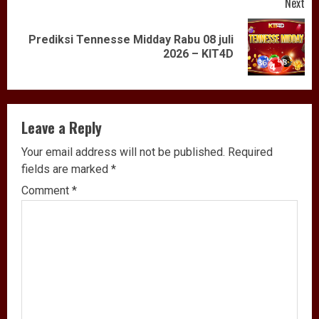
Next
Prediksi Tennesse Midday Rabu 08 juli
Next
2026 – KIT4D
post:
Leave a Reply
Your email address will not be published.
Required
fields are marked
*
Comment
*