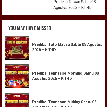
Prediksi Taiwan Sabtu 08
Agustus 2026 – KIT4D
YOU MAY HAVE MISSED
Prediksi Toto Macau Sabtu 08 Agustus
2026 – KIT4D
Prediksi Tennesse Morning Sabtu 08
Agustus 2026 – KIT4D
Prediksi Tennesse Midday Sabtu 08