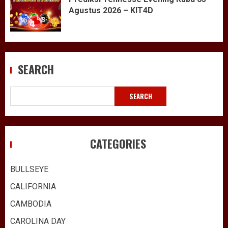
Agustus 2026 – KIT4D
SEARCH
SEARCH
CATEGORIES
BULLSEYE
CALIFORNIA
CAMBODIA
CAROLINA DAY