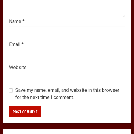
Name
*
Email
*
Website
Save my name, email, and website in this browser
for the next time I comment.