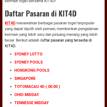
bermain togel bersama KIT4D!
Daftar Pasaran di KIT4D
KIT4D
menawarkan berbagai pasaran togel terpopuler
yang dapat dipilih oleh pemain, memberikan pengalaman
bermain yang lebih seru dan peluang menang yang lebih
besar. Berikut adalah da
ftar pasaran yang tersedia di
KIT4D:
SYDNEY LOTTO
SYDNEY POOLS
HONGKONG POOLS
SINGAPORE
TOTOMACAU 4D ( 00.00 )
OHIO MIDDAY
TENNESSE MIDDAY