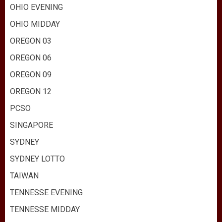
OHIO EVENING
OHIO MIDDAY
OREGON 03
OREGON 06
OREGON 09
OREGON 12
PCSO
SINGAPORE
SYDNEY
SYDNEY LOTTO
TAIWAN
TENNESSE EVENING
TENNESSE MIDDAY