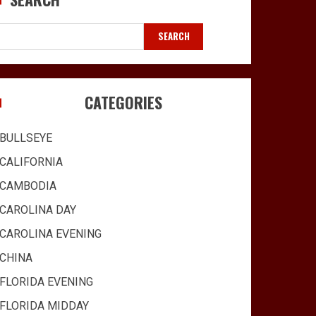
SEARCH
CATEGORIES
BULLSEYE
CALIFORNIA
CAMBODIA
CAROLINA DAY
CAROLINA EVENING
CHINA
FLORIDA EVENING
FLORIDA MIDDAY