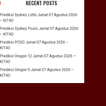
RECENT POSTS
Prediksi Sydney Lotto Jumat 07 Agustus 2026
– KIT4D
Prediksi Sydney Pools Jumat 07 Agustus 2026
– KIT4D
Prediksi PCSO Jumat 07 Agustus 2026 –
KIT4D
Prediksi Oregon 12 Jumat 07 Agustus 2026 –
KIT4D
Prediksi Oregon 9 Jumat 07 Agustus 2026 –
KIT4D