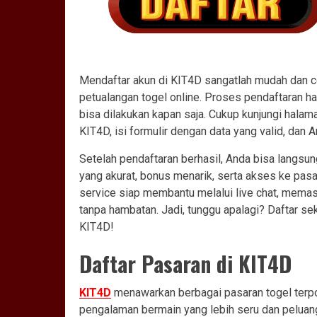
Mendaftar akun di KIT4D sangatlah mudah dan ce
petualangan togel online. Proses pendaftaran
bisa dilakukan kapan saja. Cukup kunjungi halam
KIT4D, isi formulir dengan data yang valid, dan 
Setelah pendaftaran berhasil, Anda bisa langsun
yang akurat, bonus menarik, serta akses ke pasa
service siap membantu melalui live chat, memas
tanpa hambatan. Jadi, tunggu apalagi? Daftar s
KIT4D!
Daftar Pasaran di KIT4D
KIT4D
menawarkan berbagai pasaran togel terpo
pengalaman bermain yang lebih seru dan peluang