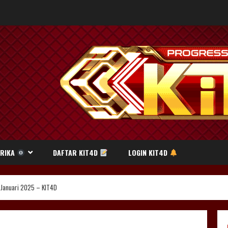
ERIKA
DAFTAR KIT4D
LOGIN KIT4D
 Januari 2025 – KIT4D