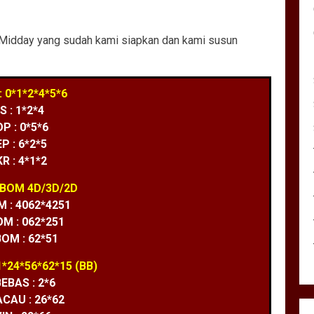
e Midday yang sudah kami siapkan dan kami susun
: 0*1*2*4*5*6
S : 1*2*4
P : 0*5*6
P : 6*2*5
R : 4*1*2
BOM 4D/3D/2D
M : 4062*4251
OM : 062*251
BOM : 62*51
1*24*56*62*15 (BB)
BEBAS : 2*6
ACAU : 26*62