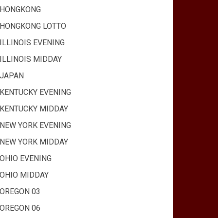
HONGKONG
HONGKONG LOTTO
ILLINOIS EVENING
ILLINOIS MIDDAY
JAPAN
KENTUCKY EVENING
KENTUCKY MIDDAY
NEW YORK EVENING
NEW YORK MIDDAY
OHIO EVENING
OHIO MIDDAY
OREGON 03
OREGON 06