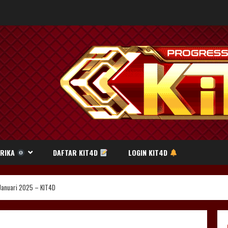
ERIKA
DAFTAR KIT4D
LOGIN KIT4D
 Januari 2025 – KIT4D