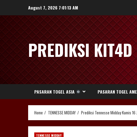
Skip
August 7, 2026
7:01:14 AM
to
content
PREDIKSI KIT4D
PASARAN TOGEL ASIA
PASARAN TOGEL AM
Home
TENNESSE MIDDAY
Prediksi Tennesse Midday Kamis 16
TENNESSE MIDDAY