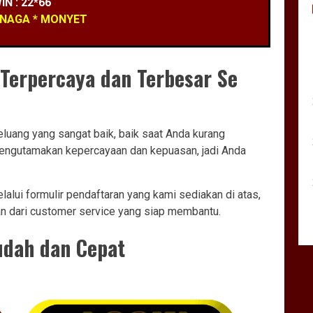
IN : 22*66
: NAGA * MONYET
 Terpercaya dan Terbesar Se
uang yang sangat baik, baik saat Anda kurang
engutamakan kepercayaan dan kepuasan, jadi Anda
elalui formulir pendaftaran yang kami sediakan di atas,
an dari customer service yang siap membantu.
udah dan Cepat