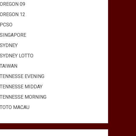
OREGON 09
OREGON 12
PCSO
SINGAPORE
SYDNEY
SYDNEY LOTTO
TAIWAN
TENNESSE EVENING
TENNESSE MIDDAY
TENNESSE MORNING
TOTO MACAU