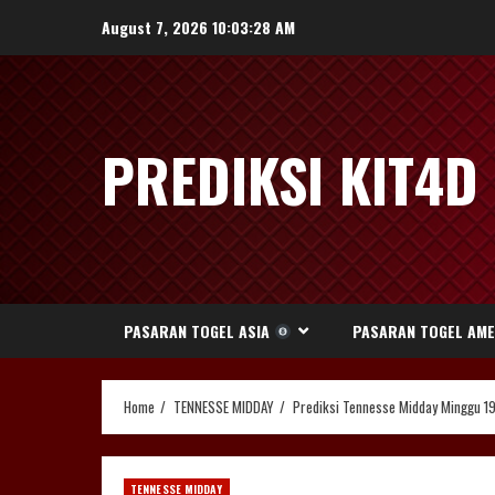
Skip
August 7, 2026
10:03:29 AM
to
content
PREDIKSI KIT4D
PASARAN TOGEL ASIA
PASARAN TOGEL AM
Home
TENNESSE MIDDAY
Prediksi Tennesse Midday Minggu 1
TENNESSE MIDDAY