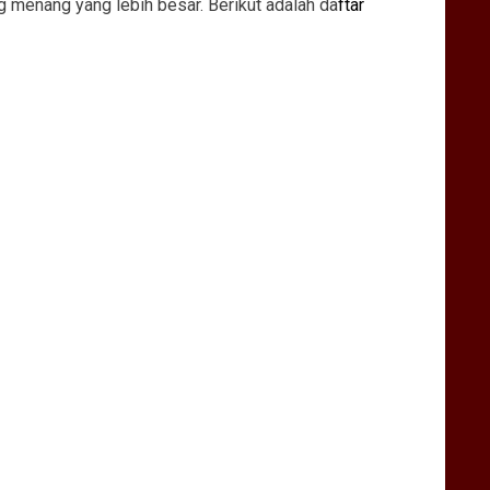
 menang yang lebih besar. Berikut adalah da
ftar