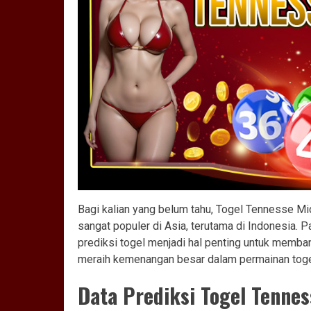
Bagi kalian yang belum tahu, Togel Tennesse Mid
sangat populer di Asia, terutama di Indonesia. 
prediksi togel menjadi hal penting untuk membant
meraih kemenangan besar dalam permainan togel
Data Prediksi Togel Tennes