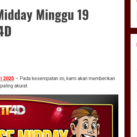
Midday Minggu 19
T4D
i 2025
– Pada kesempatan ini, kami akan memberikan
aling akurat.