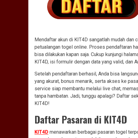
Mendaftar akun di KIT4D sangatlah mudah dan ce
petualangan togel online. Proses pendaftaran
bisa dilakukan kapan saja. Cukup kunjungi halam
KIT4D, isi formulir dengan data yang valid, dan 
Setelah pendaftaran berhasil, Anda bisa langsun
yang akurat, bonus menarik, serta akses ke pasa
service siap membantu melalui live chat, memas
tanpa hambatan. Jadi, tunggu apalagi? Daftar s
KIT4D!
Daftar Pasaran di KIT4D
KIT4D
menawarkan berbagai pasaran togel terpo