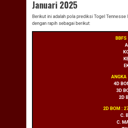
Januari 2025
Berikut ini adalah pola prediksi Togel Tenness
dengan rapih sebagai berikut:
BBFS 
A
KO
KE
EK
ANGKA 
4D BO
3D B
2D 
2D BOM : 2
C. 
C. M