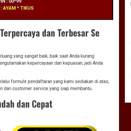
IN : 00*99
 : AYAM * TIKUS
 Terpercaya dan Terbesar Se
uang yang sangat baik, baik saat Anda kurang
engutamakan kepercayaan dan kepuasan, jadi Anda
elalui formulir pendaftaran yang kami sediakan di atas,
an dari customer service yang siap membantu.
udah dan Cepat