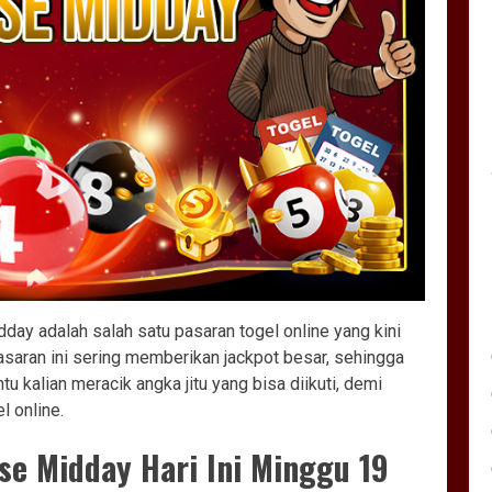
day adalah salah satu pasaran togel online yang kini
Pasaran ini sering memberikan jackpot besar, sehingga
u kalian meracik angka jitu yang bisa diikuti, demi
 online.
se Midday Hari Ini Minggu 19