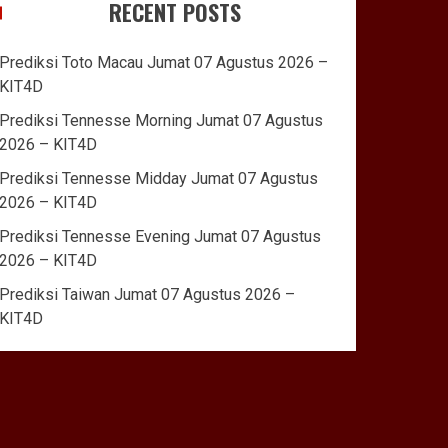
RECENT POSTS
Prediksi Toto Macau Jumat 07 Agustus 2026 –
KIT4D
Prediksi Tennesse Morning Jumat 07 Agustus
2026 – KIT4D
Prediksi Tennesse Midday Jumat 07 Agustus
2026 – KIT4D
Prediksi Tennesse Evening Jumat 07 Agustus
2026 – KIT4D
Prediksi Taiwan Jumat 07 Agustus 2026 –
KIT4D