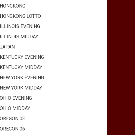
HONGKONG
HONGKONG LOTTO
ILLINOIS EVENING
ILLINOIS MIDDAY
JAPAN
KENTUCKY EVENING
KENTUCKY MIDDAY
NEW YORK EVENING
NEW YORK MIDDAY
OHIO EVENING
OHIO MIDDAY
OREGON 03
OREGON 06