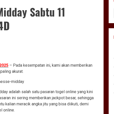
Midday Sabtu 11
T4D
 2025
– Pada kesempatan ini, kami akan memberikan
aling akurat.
day adalah salah satu pasaran togel online yang kini
Pasaran ini sering memberikan jackpot besar, sehingga
u kalian meracik angka jitu yang bisa diikuti, demi
 online.