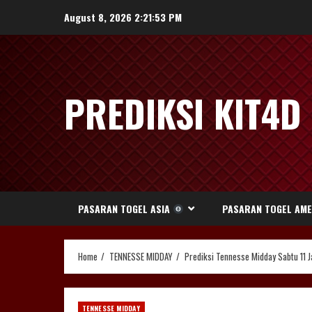
Skip
August 8, 2026
2:21:54 PM
to
content
PREDIKSI KIT4D
PASARAN TOGEL ASIA
PASARAN TOGEL AM
Home
TENNESSE MIDDAY
Prediksi Tennesse Midday Sabtu 11 
TENNESSE MIDDAY