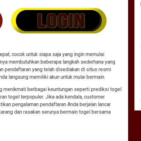
pat, cocok untuk siapa saja yang ingin memulai
 hanya membutuhkan beberapa langkah sederhana yang
an pendaftaran yang telah disediakan di situs resmi
Anda langsung memiliki akun untuk mulai bermain.
g menikmati berbagai keuntungan seperti prediksi togel
ran togel terpopuler. Jika ada kendala, customer
tikan pengalaman pendaftaran Anda berjalan lancar
ekarang dan rasakan serunya bermain togel bersama