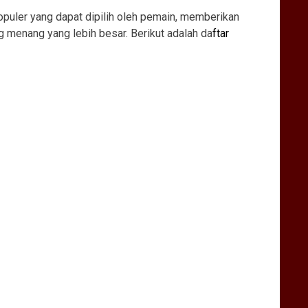
puler yang dapat dipilih oleh pemain, memberikan
 menang yang lebih besar. Berikut adalah da
ftar