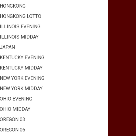
HONGKONG
HONGKONG LOTTO
ILLINOIS EVENING
ILLINOIS MIDDAY
JAPAN
KENTUCKY EVENING
KENTUCKY MIDDAY
NEW YORK EVENING
NEW YORK MIDDAY
OHIO EVENING
OHIO MIDDAY
OREGON 03
OREGON 06