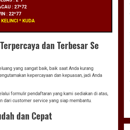
ACAU : 27*72
IN : 22*77
: KELINCI * KUDA
 Terpercaya dan Terbesar Se
uang yang sangat baik, baik saat Anda kurang
engutamakan kepercayaan dan kepuasan, jadi Anda
elalui formulir pendaftaran yang kami sediakan di atas,
an dari customer service yang siap membantu.
udah dan Cepat