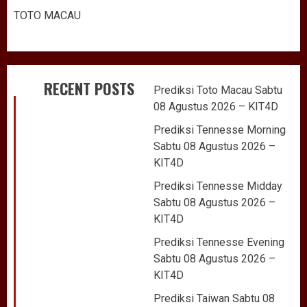
TOTO MACAU
RECENT POSTS
Prediksi Toto Macau Sabtu
08 Agustus 2026 – KIT4D
Prediksi Tennesse Morning
Sabtu 08 Agustus 2026 –
KIT4D
Prediksi Tennesse Midday
Sabtu 08 Agustus 2026 –
KIT4D
Prediksi Tennesse Evening
Sabtu 08 Agustus 2026 –
KIT4D
Prediksi Taiwan Sabtu 08