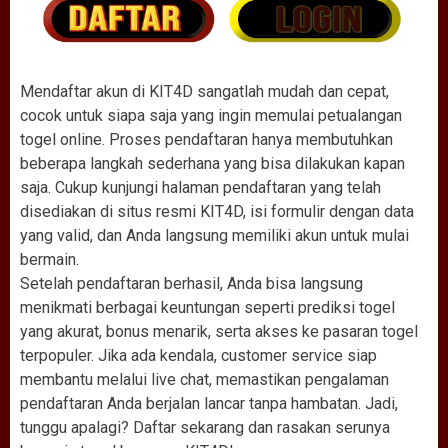
Mendaftar akun di KIT4D sangatlah mudah dan cepat,
cocok untuk siapa saja yang ingin memulai petualangan
togel online. Proses pendaftaran hanya membutuhkan
beberapa langkah sederhana yang bisa dilakukan kapan
saja. Cukup kunjungi halaman pendaftaran yang telah
disediakan di situs resmi KIT4D, isi formulir dengan data
yang valid, dan Anda langsung memiliki akun untuk mulai
bermain.
Setelah pendaftaran berhasil, Anda bisa langsung
menikmati berbagai keuntungan seperti prediksi togel
yang akurat, bonus menarik, serta akses ke pasaran togel
terpopuler. Jika ada kendala, customer service siap
membantu melalui live chat, memastikan pengalaman
pendaftaran Anda berjalan lancar tanpa hambatan. Jadi,
tunggu apalagi? Daftar sekarang dan rasakan serunya