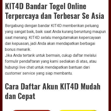
KIT4D Bandar Togel Online
Terpercaya dan Terbesar Se Asia
Bergabung dengan bandar KIT4D memberikan peluang
yang sangat baik, baik saat Anda kurang beruntung maupun
saat menang. KIT4D selalu mengutamakan kepercayaan
dan kepuasan, jadi Anda akan mendapatkan berbagai
bonus menarik.
Jika Anda tertarik untuk bermain, cukup daftar melalui
formulir pendaftaran yang kami sediakan di atas, atau
hubungi live chat untuk mendapatkan bantuan dari
customer service yang siap membantu.
Cara Daftar Akun KIT4D Mudah
dan Cepat