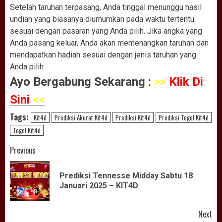
Setelah taruhan terpasang, Anda tinggal menunggu hasil
undian yang biasanya diumumkan pada waktu tertentu
sesuai dengan pasaran yang Anda pilih. Jika angka yang
Anda pasang keluar, Anda akan memenangkan taruhan dan
mendapatkan hadiah sesuai dengan jenis taruhan yang
Anda pilih.
Ayo Bergabung Sekarang :
>>
Klik Di
Sini
<<
Tags:
Kit4d
Prediksi Akurat Kit4d
Prediksi Kit4d
Prediksi Togel Kit4d
Togel Kit4d
Post
Previous
navigation
Prediksi Tennesse Midday Sabtu 18
Pr
Januari 2025 – KIT4D
pos
Next