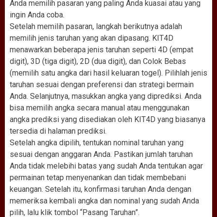
Anda memilih pasaran yang paling Anda kuasai atau yang
ingin Anda coba.
Setelah memilih pasaran, langkah berikutnya adalah
memilih jenis taruhan yang akan dipasang. KIT4D
menawarkan beberapa jenis taruhan seperti 4D (empat
digit), 3D (tiga digit), 2D (dua digit), dan Colok Bebas
(memilih satu angka dari hasil keluaran togel). Pilihlah jenis
taruhan sesuai dengan preferensi dan strategi bermain
Anda. Selanjutnya, masukkan angka yang diprediksi. Anda
bisa memilih angka secara manual atau menggunakan
angka prediksi yang disediakan oleh KIT4D yang biasanya
tersedia di halaman prediksi.
Setelah angka dipilih, tentukan nominal taruhan yang
sesuai dengan anggaran Anda. Pastikan jumlah taruhan
Anda tidak melebihi batas yang sudah Anda tentukan agar
permainan tetap menyenankan dan tidak membebani
keuangan. Setelah itu, konfirmasi taruhan Anda dengan
memeriksa kembali angka dan nominal yang sudah Anda
pilih, lalu klik tombol “Pasang Taruhan”.