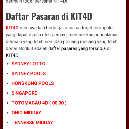
bermain togel bersama KIT4D!
Daftar Pasaran di KIT4D
KIT4D
menawarkan berbagai pasaran togel terpopuler
yang dapat dipilih oleh pemain, memberikan pengalaman
bermain yang lebih seru dan peluang menang yang lebih
besar. Berikut adalah da
ftar pasaran yang tersedia di
KIT4D:
SYDNEY LOTTO
SYDNEY POOLS
HONGKONG POOLS
SINGAPORE
TOTOMACAU 4D ( 00.00 )
OHIO MIDDAY
TENNESSE MIDDAY