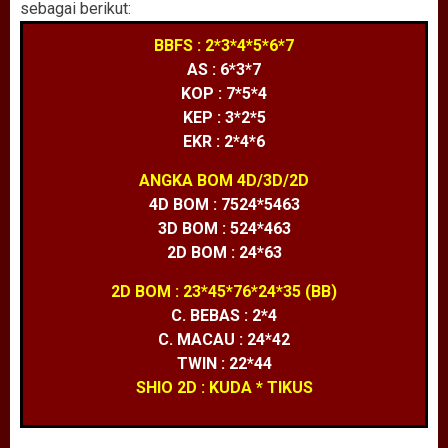
sebagai berikut:
BBFS : 2*3*4*5*6*7
AS : 6*3*7
KOP : 7*5*4
KEP : 3*2*5
EKR : 2*4*6
ANGKA BOM 4D/3D/2D
4D BOM : 7524*5463
3D BOM : 524*463
2D BOM : 24*63
2D BOM : 23*45*76*24*35 (BB)
C. BEBAS : 2*4
C. MACAU : 24*42
TWIN : 22*44
SHIO 2D : KUDA * TIKUS