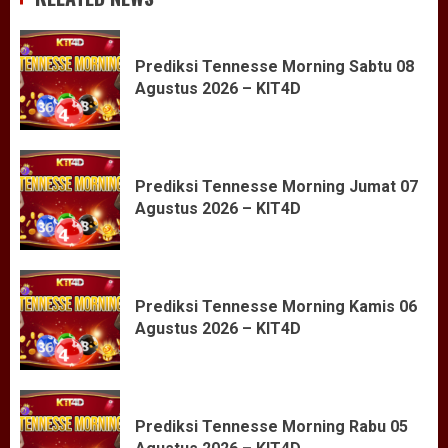
Prediksi Tennesse Morning Sabtu 08
Agustus 2026 – KIT4D
Prediksi Tennesse Morning Jumat 07
Agustus 2026 – KIT4D
Prediksi Tennesse Morning Kamis 06
Agustus 2026 – KIT4D
Prediksi Tennesse Morning Rabu 05