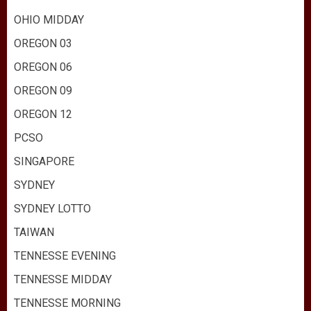
OHIO MIDDAY
OREGON 03
OREGON 06
OREGON 09
OREGON 12
PCSO
SINGAPORE
SYDNEY
SYDNEY LOTTO
TAIWAN
TENNESSE EVENING
TENNESSE MIDDAY
TENNESSE MORNING