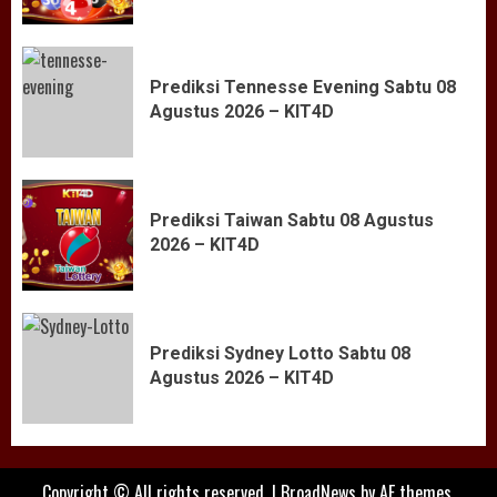
Prediksi Tennesse Evening Sabtu 08
Agustus 2026 – KIT4D
Prediksi Taiwan Sabtu 08 Agustus
2026 – KIT4D
Prediksi Sydney Lotto Sabtu 08
Agustus 2026 – KIT4D
Copyright © All rights reserved.
|
BroadNews
by AF themes.