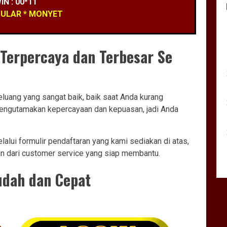
IN : 00*11
: ULAR * MONYET
 Terpercaya dan Terbesar Se
uang yang sangat baik, baik saat Anda kurang
engutamakan kepercayaan dan kepuasan, jadi Anda
elalui formulir pendaftaran yang kami sediakan di atas,
an dari customer service yang siap membantu.
udah dan Cepat