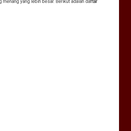
 menang yang lebih besar. Berikut adalah da
ftar