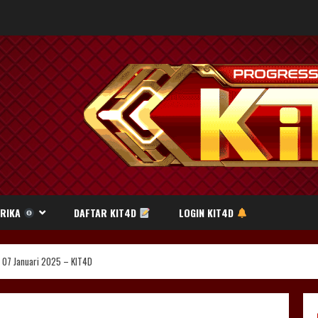
ERIKA
DAFTAR KIT4D
LOGIN KIT4D
 07 Januari 2025 – KIT4D