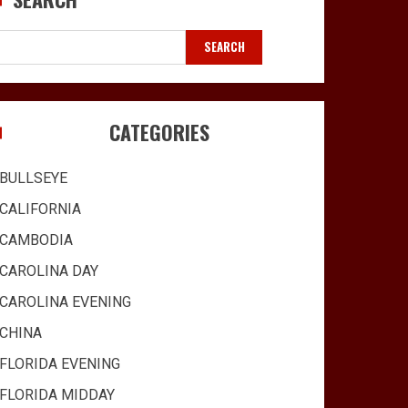
SEARCH
CATEGORIES
BULLSEYE
CALIFORNIA
CAMBODIA
CAROLINA DAY
CAROLINA EVENING
CHINA
FLORIDA EVENING
FLORIDA MIDDAY