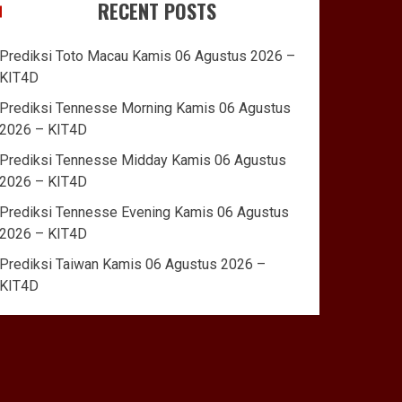
RECENT POSTS
Prediksi Toto Macau Kamis 06 Agustus 2026 –
KIT4D
Prediksi Tennesse Morning Kamis 06 Agustus
2026 – KIT4D
Prediksi Tennesse Midday Kamis 06 Agustus
2026 – KIT4D
Prediksi Tennesse Evening Kamis 06 Agustus
2026 – KIT4D
Prediksi Taiwan Kamis 06 Agustus 2026 –
KIT4D