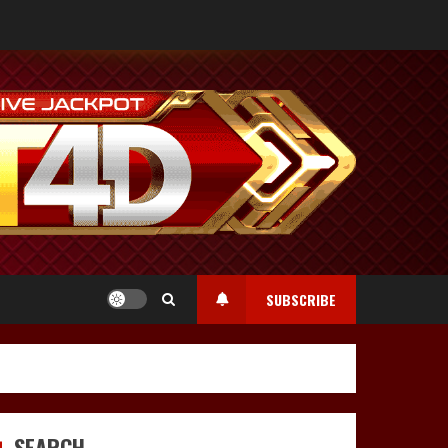
SUBSCRIBE
SEARCH