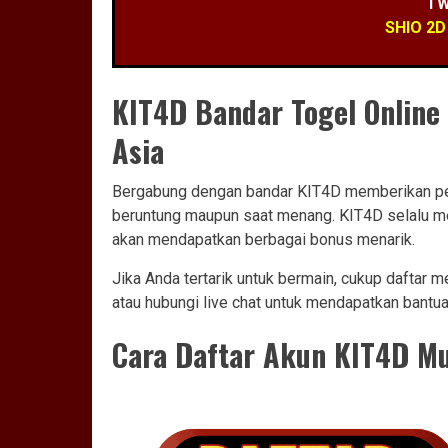
TW
SHIO 2D
KIT4D Bandar Togel Online
Asia
Bergabung dengan bandar KIT4D memberikan pel
beruntung maupun saat menang. KIT4D selalu m
akan mendapatkan berbagai bonus menarik.
Jika Anda tertarik untuk bermain, cukup daftar m
atau hubungi live chat untuk mendapatkan bantu
Cara Daftar Akun KIT4D M