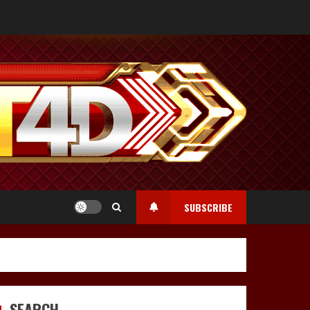
SUBSCRIBE
SEARCH