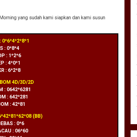
e Morning yang sudah kami siapkan dan kami susun
: 0*6*4*2*8*1
S : 0*8*4
P : 1*2*6
P : 4*0*1
R : 6*2*8
BOM 4D/3D/2D
M : 0642*6281
OM : 642*281
BOM : 42*81
6*42*81*62*08 (BB)
BEBAS : 0*6
ACAU : 06*60